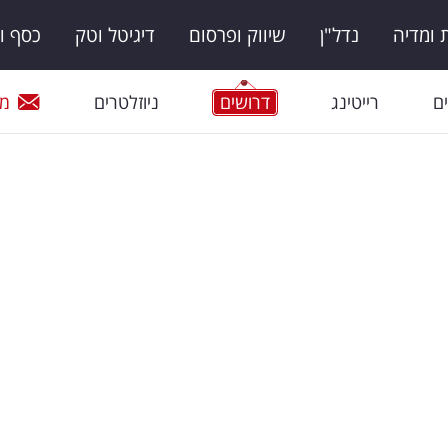
ומדיה
נדל"ן
שיווק ופרסום
דיגיטל וטק
כסף ו
ם
רייטינג
דרושים
ניוזלטרים
מי