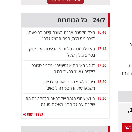
24/7 | כל הכותרות
מיכל הקטנה עברה תאונה קשה בהופעה:
16:48
"מכה מטורפת, הפה התמלא דם"
ר
גיא פלג מכריז מלחמה: הגיש תביעת ענק
17:15
בסך 5 מיליון שקל
ת
"נוגע באזורים אינטימיים": מדריך ספורט
17:30
לילדים נעצר בחשד חמור
שוד ברצח פרודתו.
ביטוח לאומי מגדיל את הקצבאות
18:20
משמעותית: זו הבשורה לזכאים
חודש אחרי הגמר של "האח הגדול": זה מה
18:30
שקרה עם גל רובין ורפאלה טווינה
,
כל החדשות
לאה