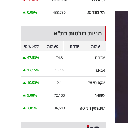
תל בונד 20
0.05%
438.730
מניות בולטות בת"א
עולות
יורדות
פעילות
ללא שינוי
אברות
47.53%
74.8
אב-גד
12.15%
1,246
אקס טי אל
10.53%
2.1
טאואר
9.08%
72,100
לוינשטין הנדסה
7.01%
36,640