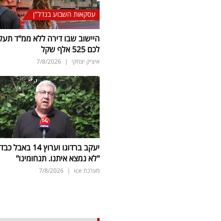
עסקאות השבוע בנדל"ן
היישוב שבו דירה ללא ממ"ד תעל
לכם 525 אלף שקל
איציק יצחקי
|
7/8/2026
יעקב ברדוגו וערוץ 14 באבל כב
"לא נמצא איתנו. תנחומינו"
מערכת ice
|
7/8/2026