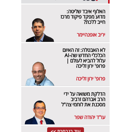
האלוף איבד שליטה:
מדוע מפקד פיקוד מרכז
חייב ללכת?
יריב אופנהיימר
לא האבטלה: זה האיום
הכלכלי החדש שה-AI
עלול להביא לעולם |
פרופ' ירון זליכה
פרופ' ירון זליכה
הדלקת משואה על ידי
הרב אברהם זרביב
מסכנת את לוחמי צה"ל
עו"ד יהודה שפר
עוד בנבחרת >>