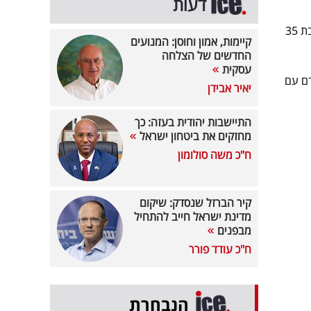
דעות
אשת התקשורת והמגישה מעיין אדם התייחסה אמש בסטורי שפרסמה באינסטגרם לרצח ליה מלכה כהן, בת 35
קיימות, אמון וחוסן: המנועים
החדשים של הצלחה
עסקית
דם עם
יאיר אבידן
התיישבות יהודית בעזה: כך
מחזקים את ביטחון ישראל
ח"כ משה סולומון
קיר הברזל שנסדק: שיקום
מדינת ישראל חייב להתחיל
מבפנים
ח"כ עודד פורר
הנבחרת