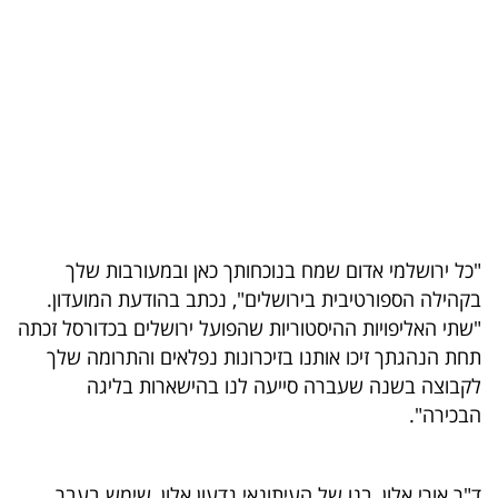
בריאות
תרבות
ופנאי
תיירות
TOP-
5
"
כל ירושלמי אדום שמח בנוכחותך כאן ובמעורבות שלך
בקהילה הספורטיבית בירושלים", נכתב בהודעת המועדון.
המילון
"שתי האליפויות ההיסטוריות שהפועל ירושלים בכדורסל זכתה
הכלכלי
תחת הנהגתך זיכו אותנו בזיכרונות נפלאים והתרומה שלך
לקבוצה בשנה שעברה סייעה לנו בהישארות בליגה
פודקאסט
הבכירה".
40
UNDER
ד"ר אורי אלון, בנו של העיתונאי גדעון אלון, שימש בעבר