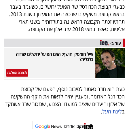
40
כבעלי קבוצת הכדורסל של הפועל ירושלים, כשעמד בעבר
בראש קבוצת משקיעים שרכשה את המועדון בשנת 2013.
תחתיו זכתה הקבוצה לראשונה בתולדותיה בשני תארי
שיתופי
אליפות, כאשר במאי 2018 עזב אלון את הקבוצה.
פעולה
עוד ב-
אייל חומסקי חושף: האם הפועל ירושלים שרדה
כלכלית?
דרושים
לכתבה המלאה
ניוזלטרים
כעת הוא חוזר כאמור לסיבוב נוסף, הפעם של קבוצת
הכדורגל האדומה, ומעניין יהיה לראות את היקף ההשקעה
מייל
של אלון והיעדים שיציב למועדון הצנוע, שכזכור שרד אשתקד
אדום
ב
ליגת העל
.
עקבו אחרינו