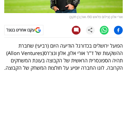
קריפטו
אורי אלון (צילום פלאש 90/ אורן בן חקון)
ויראלי
עקבו אחרינו בגוגל
טלוויזיה
הפועל ירושלים בכדורגל הודיעה היום (רביעי) שחברת
עסקי
ההשקעות של ד"ר אורי אלון, אלון ונצ'רס
(Allon Ventures)
ספורט
תהיה הספונסרית הראשית של הקבוצה בעונת המשחקים
הקרובה. לוגו החברה יופיע על חולצות המשחק של הקבוצה
.
קריירה
ולימודים
מינויים
רייטינג
רכב