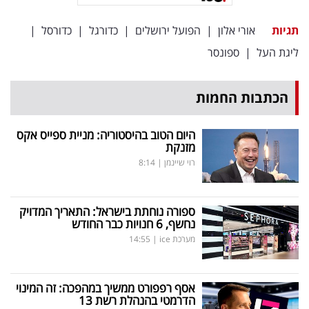
פרסמו
באייס
תגיות
אורי אלון
|
הפועל ירושלים
|
כדורגל
|
כדורסל
|
ליגת העל
|
ספונסר
עקבו
אחרינו:
הכתבות החמות
היום הטוב בהיסטוריה: מניית ספייס אקס
מזנקת
רוי שיינמן
|
8:14
ספורה נוחתת בישראל: התאריך המדויק
נחשף, 6 חנויות כבר החודש
מערכת ice
|
14:55
אסף רפפורט ממשיך במהפכה: זה המינוי
הדרמטי בהנהלת רשת 13