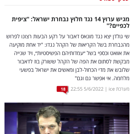
נדל"ן
מגיש ערוץ 14 נגד חלוץ נבחרת ישראל: "ציפית
דיגיטל
לכפיים?"
וטק
שי גולדן יצא נגד מונאס דאבור על רקע הבעות רצונו לפרוש
מהנבחרת בשל הקריאות של הקהל נגדו: "יד אחת מוקיעה
שיווק
את אוואט וכספי בשל ״עמדותיהם הפשיסטיות״, ויד שנייה
ופרסום
מבקשת לסתום את הפה של הקהל ששורק בוז לדאבור
שלובש את מדי הכחול-לבן ומאשים את ישראל בפשעי
משפט
מלחמה. אי אפשר גם וגם"
מדדים
מערכת ice
|
5/6/2022
22:55
18
ומחקרים
דעות
רכילות
עסקית