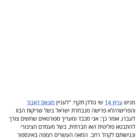
בריאות
תרבות
ופנאי
תיירות
TOP-
5
המילון
הכלכלי
מגיש
ערוץ 14
שי גולדן תקף: "לעניין
מונאס דאבור
והפרישה/לא פרישה מנבחרת ישראל בשל שריקות הבוז
פודקאסט
לעברו, אומר כך: אני מכבד ומעריך ספורטאים שחשים צורך
40
להתבטא פוליטית ו/או חברתית, בשל מעמדם הציבורי
ונגישותם לקהל רחב. המאה העשרים רצופה באינספור
UNDER