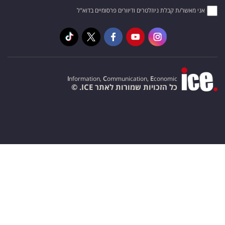
אני מאשר/ת קבלת ניוזלטרים ודיוורים פרסומיים בדוא"ל
I
nformation,
C
ommunication,
E
conomic
כל הזכויות שמורות לאתר ICE. ©