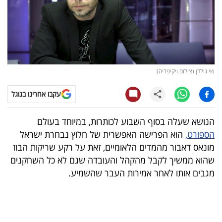
קריפטו
ויראלי
טלוויזיה
שי גולדן (צילום ויקיפדיה)
עסקי
עקבו אחרינו בגוגל
ספורט
הנושא שעלה בסוף השבוע לכותרות, במיוחד בעולם
קריירה
הספורט,
הוא הפרישה האפשרית של חלוץ נבחרת ישראל
ולימודים
מונאס דאבור מהמדים הלאומיים, זאת על רקע שריקות הבוז
שהוא ממשיך לקבל מהקהל והעובדה שגם לא כל השחקנים
מינויים
מגבים אותו לאחר אמירות העבר שהשמיע.
רייטינג
רכב