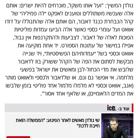
פרסמו
גולדן המשיך: "ועל אותו משקל, מוכרחים להיות ישרים: אותם
באייס
אלה שעכשיו משתוללים וטוענים לאפקט ״לה פמיליה״ של
קהל הנבחרת כנגד דאבור, הם אותם אלה שהתגוללו על דודו
עקבו
אוואט ועל עומרי כספי כאשר אלה הביעו עמדות פוליטיות
הפוכות לאלה של דאבור. לצביעות ולהתקרנפות אין גבול,
אחרינו:
אפילו במישור של עתונות הספורט. יד אחת מוקיעה את
אוואט וכספי בשל ״עמדותיהם הפשיסטיות״, ויד שנייה
מבקשת לסתום את הפה של הקהל ששורק בוז לדאבור
שלובש את מדי הכחול-לבן ומאשים את ישראל בפשעי
מלחמה. אי אפשר גם וגם. או שלדאבור ולכספי ולאוואט מותר
(אגב, אוואט וכספי לא מלמלו מלמול אחד פוליטי בזמן שלבשו
את המדים הלאומיים), או שלאף אחד אסור".
עוד ב-
שי גולדן מאשים לאחר הפיגוע: "הממשלה הזאת
חייבת ללכת"