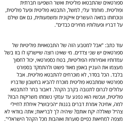
ספורטאים שהתבטאו פוליטית ואשר השפיעו חברתית
40
ופוליטית. מוחמד עלי, למשל, התבטא פוליטית ופעל פוליטית,
ונוכחותו במאה העשרים אייקונית ומשמעותית, גם אם שילם
על דבריו ופעולותיו מחירים כבדים".
שיתופי
פעולה
עוד כתב: "אבל למטבע הזה של התבטאויות פוליטיות של
ספורטאים יש שני צדדים. מי שאינו רוצה שיישרקו לו בוז בשל
עמדותיו ואמירותיו הפוליטיות, בטח כספורטאי, יכול לחסוך
דרושים
מעצמו את העניין באופן מאוד פשוט ולהתמקד בספורט
בלבד. הכל בסדר, לא מוכרחים להתבטא פוליטית. אבל
ניוזלטרים
ספורטאי שמתבטא פוליטית מוכרח להביא בחשבון שדבריו
עלולים לגרום לתגובה בקרב הקהל. דאבור בחר להתבטא
פוליטית, ועכשיו הוא נפגע עד עמקי נשמתו משריקות הבוז?
מייל
למה, אחינו? אמרת דברים בגנות ״הכיבוש״? איחלת לחיילי
אדום
צה״ל שאללה יקח אותם? שיהיה לך לבריאות; אתה בוודאי לא
מצפה למחיאות כפיים סוערות ואוהבות מכל הקהל הישראלי".