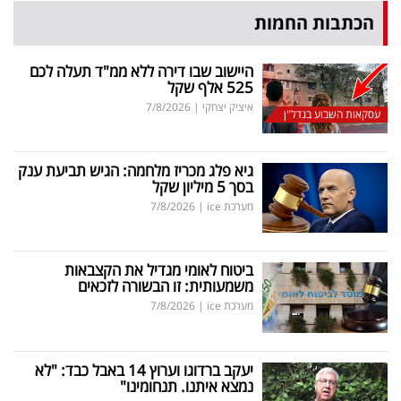
הכתבות החמות
היישוב שבו דירה ללא ממ"ד תעלה לכם
525 אלף שקל
איציק יצחקי
|
7/8/2026
עסקאות השבוע בנדל"ן
גיא פלג מכריז מלחמה: הגיש תביעת ענק
בסך 5 מיליון שקל
מערכת ice
|
7/8/2026
ביטוח לאומי מגדיל את הקצבאות
משמעותית: זו הבשורה לזכאים
מערכת ice
|
7/8/2026
יעקב ברדוגו וערוץ 14 באבל כבד: "לא
נמצא איתנו. תנחומינו"