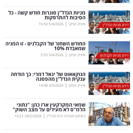
קריפטו
מניות הנדל"ן סוגרות חודש קשה - כל
הסיבות להתרסקות
|
איציק יצחקי
5/4/2026
16:50
דירוג מניות הנדל"ן
ויראלי
טלוויזיה
החודש השחור של הקבלנים - זו המניה
שמאבדת 10
%
עסקי
|
איציק יצחקי
5/4/2026
5:55
דירוג מניות הקבלנים
ספורט
הנוקאאוט של יגאל דמרי: כך הודחה
קריירה
ענקית הנדל"ן מהפסגה
|
ולימודים
איציק יצחקי
3/3/2026
14:48
דירוג מניות הנדל"ן
מינויים
שמאי המקרקעין ארז כהן: "נתוני
הלמ"ס לא מעידים על מצב השוק"
רייטינג
|
בשיתוף מערכת זירת הנדל"ן
20/2/2026
10:21
רכב