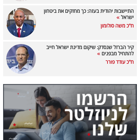
40
התיישבות יהודית בעזה: כך מחזקים את ביטחון
ישראל
ח"כ משה סולומון
שיתופי
פעולה
קיר הברזל שנסדק: שיקום מדינת ישראל חייב
להתחיל מבפנים
ח"כ עודד פורר
דרושים
ניוזלטרים
מייל
אדום