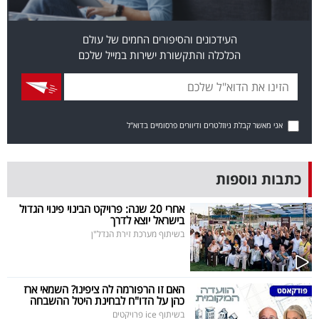
פרסמו
באייס
העידכונים והסיפורים החמים של עולם
הכלכלה והתקשורת ישירות במייל שלכם
עקבו
אחרינו:
אני מאשר קבלת ניוזלטרים ודיוורים פרסומיים בדוא"ל
כתבות נוספות
אחרי 20 שנה: פרויקט הבינוי פינוי הגדול
בישראל יוצא לדרך
בשיתוף מערכת זירת הנדל"ן
האם זו הרפורמה לה ציפינו? השמאי ארז
כהן על הדו"ח לבחינת היטל ההשבחה
בשיתוף ice פרויקטים