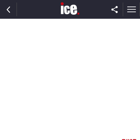
ראשי
הנבחרת
השוק
תקשורת
ומדיה
כסף
וצרכנות