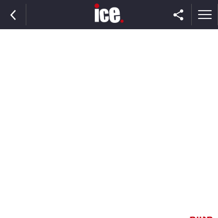
ראשי
הנבחרת
השוק
תקשורת
ומדיה
כסף
וצרכנות