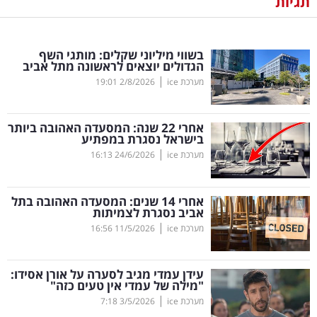
תגיות
נדל"ן
בשווי מיליוני שקלים: מותגי השף
דיגיטל
הגדולים יוצאים לראשונה מתל אביב
וטק
|
מערכת ice
2/8/2026
19:01
שיווק
אחרי 22 שנה: המסעדה האהובה ביותר
ופרסום
בישראל נסגרת במפתיע
|
מערכת ice
24/6/2026
16:13
משפט
אחרי 14 שנים: המסעדה האהובה בתל
מדדים
אביב נסגרת לצמיתות
ומחקרים
|
מערכת ice
11/5/2026
16:56
דעות
עידן עמדי מגיב לסערה על אורן אסידו:
"מילה של עמדי אין טעים כזה"
רכילות
|
מערכת ice
3/5/2026
7:18
עסקית