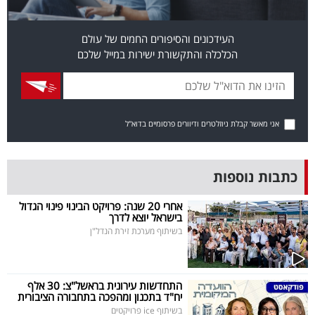
פרסמו
באייס
העידכונים והסיפורים החמים של עולם
הכלכלה והתקשורת ישירות במייל שלכם
עקבו
אחרינו:
אני מאשר קבלת ניוזלטרים ודיוורים פרסומיים בדוא"ל
כתבות נוספות
אחרי 20 שנה: פרויקט הבינוי פינוי הגדול
בישראל יוצא לדרך
בשיתוף מערכת זירת הנדל"ן
התחדשות עירונית בראשל"צ: 30 אלף
יח"ד בתכנון ומהפכה בתחבורה הציבורית
בשיתוף ice פרויקטים