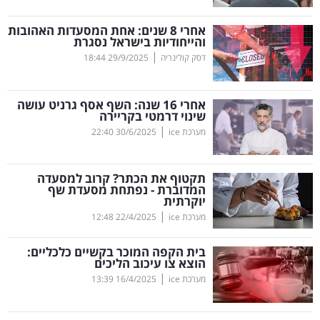
קריפטו
אחרי 8 שנים: אחת המסעדות האהובות
והייחודיות בישראל נסגרת
|
דסק קולינריה
29/9/2025
18:44
ויראלי
טלוויזיה
אחרי 16 שנה: השף אסף גרניט עושה
שינוי דרמטי בקריירה
עסקי
|
מערכת ice
30/6/2025
22:40
ספורט
תקטוף את הכתר? קרוב למסעדה
קריירה
המדוברת - נפתחת מסעדת שף
יוקרתית
ולימודים
|
מערכת ice
22/4/2025
12:48
מינויים
בית הקפה המוכר בקשיים כלכליים:
הוצא צו עיכוב הליכים
רייטינג
|
מערכת ice
16/4/2025
13:39
רכב