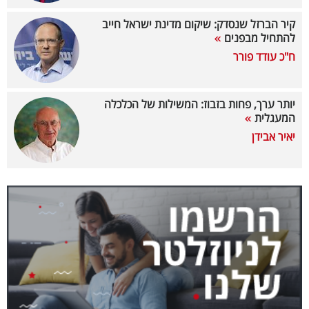
40
קיר הברזל שנסדק: שיקום מדינת ישראל חייב
להתחיל מבפנים
ח"כ עודד פורר
שיתופי
פעולה
יותר ערך, פחות בזבוז: המשילות של הכלכלה
המעגלית
יאיר אבידן
דרושים
ניוזלטרים
מייל
אדום