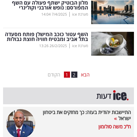
מלון הבוטיק ישתף פעולה עם השף
המפורסם: נופש אורבני וקולינרי
בריאות
|
מערכת ice
7/4/2025
14:04
תרבות
ופנאי
השף עטור כוכב המישלן פותח מסעדה
בתל אביב ומבטיח חוויה חוצת גבולות
|
מערכת ice
26/2/2025
13:26
תיירות
TOP-
5
הבא
הקודם
1
2
המילון
דעות
הכלכלי
פודקאסט
התיישבות יהודית בעזה: כך מחזקים את ביטחון
ישראל
40
ח"כ משה סולומון
UNDER