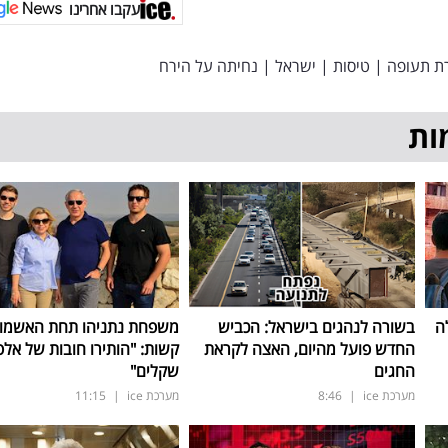
עקבו אחרינו
ת תעופה
|
טיסות
|
ישראל
|
נחיתה על הירח
ות
ה
בשורה לנהגים בישראל: הכביש
משפחת נתניהו תחת האשמו
החדש פועל מהיום, האצה לקראת
קשות: "הותירו חובות של אלפ
החגים
שקלים"
מערכת ice
|
8:46
מערכת ice
|
11:15