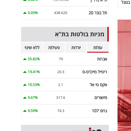
בגוגל
תל בונד 20
0.03%
438.620
מניות בולטות בת"א
עולות
יורדות
פעילות
ללא שינוי
אברות
55.82%
79
ריטייל מיינדס-ס
19.41%
20.3
אקס טי אל
10.53%
2.1
מישורים
9.67%
317.6
גרופ 107
9.59%
74.3