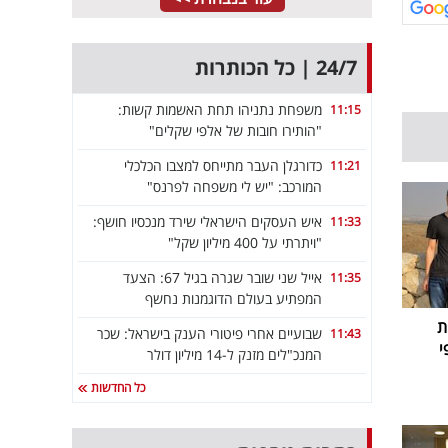
24/7 | כל הכותרות
משפחת נתניהו תחת האשמות קשות:
11:15
"הותירו חובות של אלפי שקלים"
כדורגלן העבר מתייחס למצבו הכלכלי
11:21
המורכב: "יש לי משפחה לפרנס"
איש העסקים הישראלי שירד מנכסיו חושף:
11:33
"ויתרתי על 400 מיליון שקל"
אייל שני שובר שגרה בגיל 67: הצעד
11:35
המפתיע בעולם הדוגמנות נחשף
ת
שבועיים אחרי פיטורי הענק בישראל: שכר
11:43
י
המנכ"לים מזנק ל-14 מיליון דולר
כל החדשות