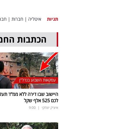
תגיות
איטליה
|
חברות
|
חבר
הכתבות החמ
עסקאות השבוע בנדל"ן
היישוב שבו דירה ללא ממ"ד תעל
לכם 525 אלף שקל
איציק יצחקי
|
9:00