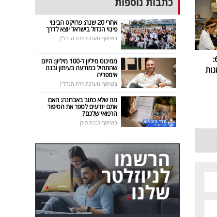
כתבות נוספות
אחרי 20 שנה: פרויקט הבינוי
פינוי הגדול בישראל יוצא לדרך
בשיתוף מערכת זירת הנדל"ן
אייל שני שובר שגרה בגיל 67:
ממינוס מיליון ל-100 מיליון: היזם
שהתחיל במודעה בעיתון ובנה
נות
אימפריה
בשיתוף מערכת זירת הנדל"ן
מה שלא כתוב באבחנה: האם
אתם יודעים לספר את הסיפור
הרפואי שלכם?
בשיתוף לבנת פורן