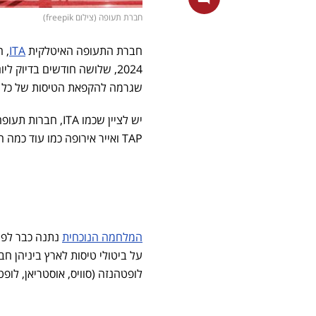
חברת תעופה (צילום freepik)
חברת התעופה האיטלקית
ITA
2024, שלושה חודשים בדיוק ליום הפלישה של מחבלי
שגרמה להקפאת הטיסות של כל 
יש לציין שכמו TA
TAP ואייר אירופה כמו עוד כמה חברות, כבר דחו את הטיסות שלהן לפחות עד לחודש ינואר בשנה הבאה.
המלחמה הנוכחית
נתנה כבר לפנ
על ביטולי טיסות לארץ ביניהן חבר
לופטהנזה (סוויס, אוסטריאן, לופטהנז