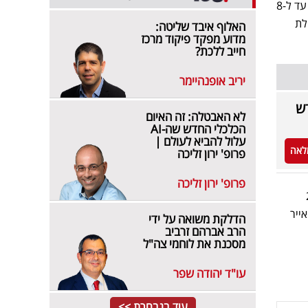
חברות תעופה אחרות שהאריכו את תאריך הטיסות לארץ הן חברות אמריקן איירליינס שביטלה את הטיסות עד ל-8
לת
האלוף איבד שליטה:
מדוע מפקד פיקוד מרכז
חייב ללכת?
יריב אופנהיימר
דש
לא האבטלה: זה האיום
הכלכלי החדש שה-AI
עלול להביא לעולם |
לאה
פרופ' ירון זליכה
פרופ' ירון זליכה
ביטלה עד 22
 בנובמבר, גאלף אייר
הדלקת משואה על ידי
הרב אברהם זרביב
מסכנת את לוחמי צה"ל
עו"ד יהודה שפר
עוד בנבחרת >>