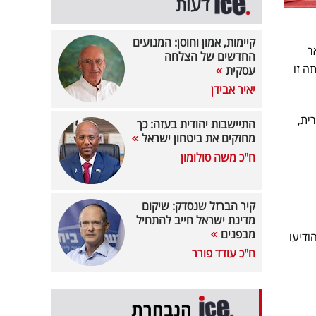
דעות
קיימות, אמון וחוסן: המנועים
לתאריך ה-7 בינואר
החדשים של הצלחה
ה זו
עסקית
יאיר אבידן
רית,
התיישבות יהודית בעזה: כך
מחזקים את ביטחון ישראל
ח"כ משה סולומון
קיר הברזל שנסדק: שיקום
מדינת ישראל חייב להתחיל
מבפנים
ודיעו
ח"כ עודד פורר
הנבחרת