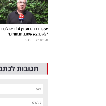
יעקב ברדוגו וערוץ 14 באבל כב
"לא נמצא איתנו. תנחומינו"
מערכת ice
|
8:35
תגובות לכתב