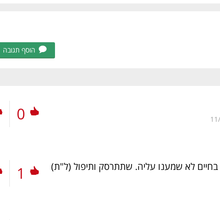
הוסף תגובה
0
11
(ל"ת)
1