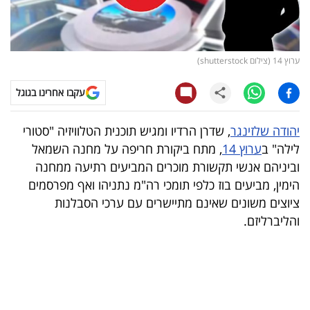
קריפטו
ויראלי
ערוץ 14 (צילום shutterstock)
טלוויזיה
עקבו אחרינו בגוגל
עסקי
יהודה שלזינגר
, שדרן הרדיו ומגיש תוכנית הטלוויזיה "סטורי
ספורט
לילה" ב
ערוץ 14
, מתח ביקורת חריפה על מחנה השמאל
וביניהם אנשי תקשורת מוכרים המביעים רתיעה ממחנה
קריירה
הימין, מביעים בוז כלפי תומכי רה"מ נתניהו ואף מפרסמים
ולימודים
ציוצים משונים שאינם מתיישרים עם ערכי הסבלנות
והליברליזם.
מינויים
רייטינג
רכב