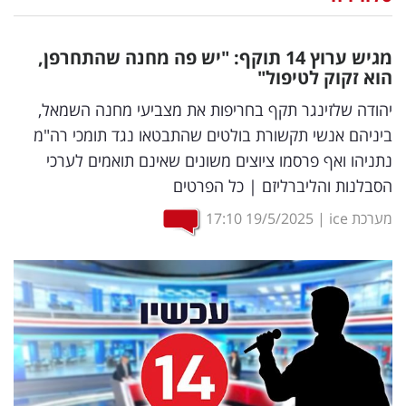
נדל"ן
מגיש ערוץ 14 תוקף: "יש פה מחנה שהתחרפן,
דיגיטל
הוא זקוק לטיפול"
וטק
יהודה שלזינגר תקף בחריפות את מצביעי מחנה השמאל,
ביניהם אנשי תקשורת בולטים שהתבטאו נגד תומכי רה"מ
שיווק
נתניהו ואף פרסמו ציוצים משונים שאינם תואמים לערכי
ופרסום
הסבלנות והליברליזם | כל הפרטים
משפט
מערכת ice
|
19/5/2025
17:10
מדדים
ומחקרים
דעות
רכילות
עסקית