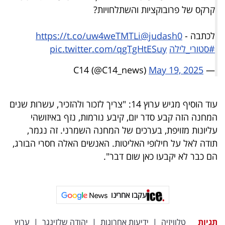
קרקס של פרובוקציות והשתלחויות?
לכתבה -
@judash0
https://t.co/uw4weTMTLi
#סטורי_לילה
pic.twitter.com/qgTgHtESuy
May 19, 2025
— C14 (@C14_news)
עוד הוסיף מגיש ערוץ 14: "צריך לזכור ולהזכיר, עשרות שנים
המחנה הזה קבע סדר יום, קיבע נורמות, נזף באיזושהי
עליונות מזויפת, בערכים של המחנה השמרני. זה נגמר,
תודה לאל על חילופי האליטות. האנשים האלה חסרי הבורג,
הם כבר לא יקבעו כאן שום דבר".
עקבו אחרינו
תגיות
טלוויזיה
|
ידיעות אחרונות
|
יהודה שלזינגר
|
ערוץ