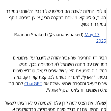
פרסמו
באייס
צילומי החלות לשבת הם מפלטו של הנבל הלאומני במקרה
הטוב, פוליטיקאי מושחת במקרה הרע, צייצן ביביסט נוסף
עקבו
במקרה הנפוץ.
אחרינו:
May 17,
— Raanan Shaked (@raananshaked)
2025
הביקורת החריפה שהעביר יהודה שלזינגר על עיתונאים
המזוהים עם מחנה השמאל לא הסתיימה בכך. מגיש
הטלוויזיה הציג את הציוץ של איריס לעאל, פובליציסיטית
בעיתון "הארץ". "אם זה נשמע לכם קצת קוקוריקו, באה
איריס לעאל ומספרת שהיא שאלה את
ChatGPT
למה קרן
פלס השמינה והצ'אט 'שטף' אותה".
שאלתי את הצ׳ט למה קרן פלס השמינה כי לא רציתי לשאול
פה ותהיתי אם זה בגלל סיבה מטאבולית, פרמקולוגית או