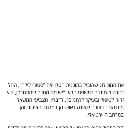
בריאות
תרבות
ופנאי
תיירות
TOP-
5
המילון
את המונולוג שהוביל בתוכנית הטלוויזיה "סטורי לילה", החל
הכלכלי
יהודה שלזינגר במשפט הבא: "יש פה מחנה שהתחרפן, הוא
זקוק לטיפול ובעיקר לרחמים". לדבריו, מצביעי המשאל
פודקאסט
מתנהגים בצורה שאינה ראויה הן במרחב הציבורי והן
במרחב הווירטואלי.
40
UNDER
"זה התחיל בסירי ספגטי על הראש, עבר להצגות מטורללות