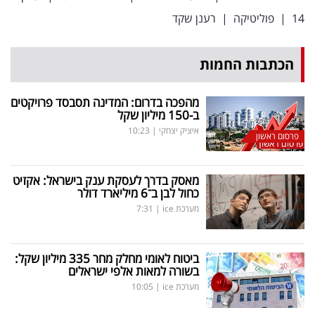
14
|
פוליטיקה
|
רענן שקד
הכתבות החמות
מהפכה בדרום: המדינה תסבסד פרויקטים
ב-150 מיליון שקל
איציק יצחקי
|
10:23
פרסום ראשון
מאסק בדרך לעסקת ענק בישראל: אקזיט
כחול לבן ב־6 מיליארד דולר
מערכת ice
|
7:31
ביטוח לאומי מחלק מחר 335 מיליון שקל:
בשורה למאות אלפי ישראלים
מערכת ice
|
10:05