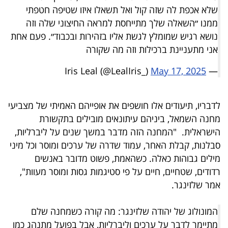
שלא אכפת לה שזה קול ואל תשאלו איזו שטיפה חטפתי
ממנו ״השאלה שלך מתייחסת למראה החיצוני שלה וזה
נושא רגיש שמומלץ לגשת אליו בזהירות ובכבוד״. פעם אחת
אני מתעניינת ברכילות וזה מה שקורה
May 17, 2025
— Iris Leal (@LealIris_)
לדבריו, תיעודים אלו חושפים את אופייהם האמיתי של מצביעי
מחנה השמאל, ביניהם עיתונאים מובילים בתקשורת
הישראלית. "המחנה הזה מדבר במשך שנים על ליברליות,
סבלנות, קבלת האחר, עמוד שדרה של ערכים ומוסר וכל מיני
מילים גבוהות כאלה. כשהאמת, פשוט מדובר באנשים
רדודים, שטחיים, חיים על פי סטיגמות גסות ומוסר מעוות",
אמר שלזינגר.
המונולוג של יהודה שלזינגר: מה קורה כשמחנה שלם
מתיימר לדבר על ערכים וליברליות, אבל בפועל מתנהג כמו