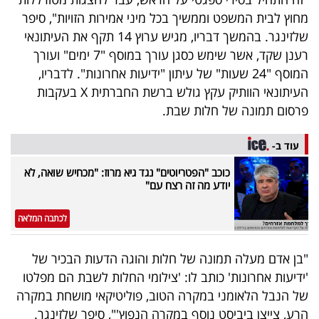
40
מחוץ לבית המשפט וממשיך בכל מיני אמירות הזויות", סיפר
שלזינגר. בהמשך דבריו, מגיש ערוץ 14 תקף את העיתונאי
רענן שקד, אשר שימש כסגן עורך במוסף "7 ימים" ועורך
שיתופי
המוסף "24 שעות" של עיתון "ידיעות אחרונות". לדבריו,
פעולה
העיתונאי הוותיק עקץ גולש ברשת החברתית X בעקבות
פרסום תמונה של חלות שבת.
עוד ב-
דרושים
כוכב "הפטריוטים" נגד גיא מרוז: "מכחיש שואה, לא
יודע מה זה רצח עם"
ניוזלטרים
לכתבה המלאה
מייל
"בן אדם מעלה תמונה של חלות והוגה הדעות הבכיר של
אדום
'ידיעות אחרונות' כותב לו: 'צילומי החלות לשבת הם מפלטו
של הנבל הלאומני במקרה הטוב, פוליטיקאי מושחת במקרה
הרע, צייצן ביביסט נוסף במקרה הנפוץ'", סיפר שלזינגר.