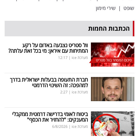
פרסמו
שופט
|
שירי מימון
באייס
הכתבות החמות
עקבו
אחרינו:
וול סטריט נצבעה באדום על רקע
המתיחות עם איראן: מי בכל זאת עלתה?
מערכת ice
|
12:17
סיכום המסחר בוול סטריט
חברת התעופה בבעלות ישראלית בדרך
למהפכה: זה השינוי הדרמטי
מערכת ice
|
2:27
ביטוח לאומי בדרישה דרמטית ממקבלי
המענקים: "להחזיר את הכסף"
מערכת ice
|
6/8/2026