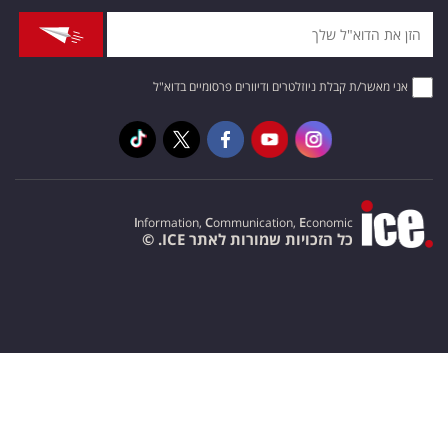
אני מאשר/ת קבלת ניוזלטרים ודיוורים פרסומיים בדוא"ל
I
nformation,
C
ommunication,
E
conomic
כל הזכויות שמורות לאתר ICE. ©