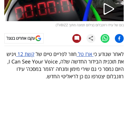
קריפטו
ויראלי
בום של עידו רוזנבלום (צילום תמונה מתוך TVBIZZ)
טלוויזיה
עקבו אחרינו בגוגל
עסקי
לאחר שנודע כי
ארז טל
חוזר לפריים טיים של
קשת 12
ויגיש
ספורט
את תוכנית הבידור החדשה שלה, I Can See Your Voice,
היום נמסר כי גם שירי מימון ומנחה 'הזמר במסכה' עידו
קריירה
רוזנבלום יצטרפו גם כן לריאליטי החדש.
ולימודים
מינויים
רייטינג
רכב