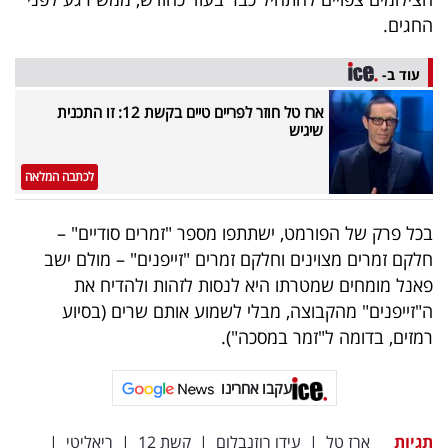
40
החגים.
עוד ב-
שיתופי
ארז טל חוזר לפריים טיים בקשת 12: זו התכנית
פעולה
שיגיש
לכתבה המלאה
דרושים
בכל פרק של הפורמט, ישתתפו מספר "זמרים סודיים" –
חלקם זמרים מצוינים וחלקם זמרים "זייפנים" – מולם ישב
ניוזלטרים
פאנל מומחים שמטרתו היא לנסות לזהות ולהדיח את
ה"זייפנים" מהקבוצה, מבלי לשמוע אותם שרים (בסיוע
רמזים, בדומה ל"זמר במסכה").
מייל
אדום
עקבו אחרינו
תגיות
ארז טל
|
עידו רוזנבלום
|
קשת 12
|
ריאליטי
|