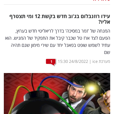
נדל"ן
עידו רוזנבלום בג'וב חדש בקשת 12 ומי תצטרף
דיגיטל
אליו?
וטק
המנחה של 'זמר במסיכה' בדרך לריאליטי חדש בערוץ,
הפעם לצד ארז טל שכבר קיבל את התפקיד של המגיש. הוא
שיווק
עתיד לשמש שופט בפאנל יחד עם שירי מימון שגם תהיה
ופרסום
שם
משפט
מערכת ice
|
24/8/2022
15:30
1
מדדים
ומחקרים
דעות
רכילות
עסקית