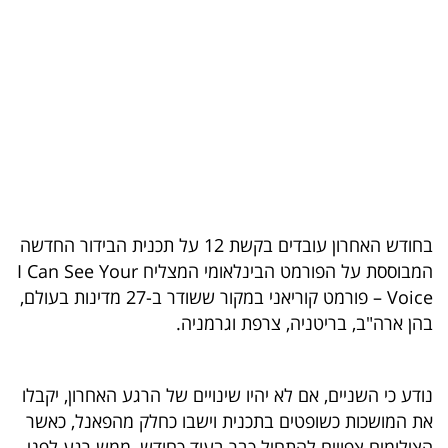
בריאות
תרבות
ופנאי
תיירות
TOP-
5
בחודש האחרון עובדים בקשת 12 על תכנית הבידור החדשה
המבוססת על הפורמט הבינלאומי המצליח I Can See Your
המילון
Voice – פורמט קוריאני במקור ששודר ב-27 מדינות בעולם,
הכלכלי
בהן ארה"ב, בריטניה, צרפת וגרמניה.
פודקאסט
נודע כי השניים, אם לא יהיו שינויים של הרגע האחרון, יקבלו
40
את המושכות כשופטים בתכנית וישבו כחלק מהפאנל, כאשר
UNDER
הצילומים צפויים להתחיל כבר בעוד כחודש, ממש רגע לפני