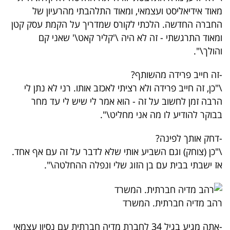
מאוד אידיאליסט ועצמאי, ומאוד התלהבתי מהרעיון של
החברה החדשה. הלכתי לקורס שמדריך על הקמת עסק קטן
ומאוד התרגשתי - זה לא היה \'קליר קאט\' שאני קם
והולך\".
-זה חייב פרידה מהשותף?
\"כן, זה חייב פרידה ולא רציתי לאכזב אותו. רני לא נתן לי
הרבה זמן לחשוב על זה - הוא אמר לי שיש לי עד מחר
בבוקר להודיע לו מה אני מחליט\".
-דחק אותך לפינה?
\"כן (צוחק) וגם השביע אותי שלא לדבר על זה עם אף אחד.
אז ישבתי בבית עם בן הזוג שלי ונפלה ההחלטה\".
רהב מדיה חברתית. המשרד
-אתה מגיע בגיל 34 לחברת מדיה חברתית עם נסיון עצמאי