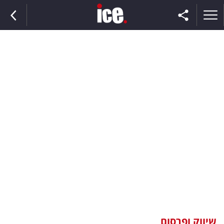
ראשי
הנבחרת
השוק
תקשורת
ומדיה
כסף
וצרכנות
שיווק ופרסום