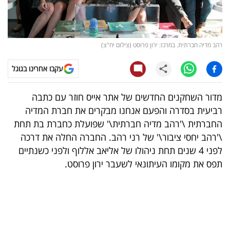
קריפטו
ויראלי
רהב מדיה חברתית. במרכז: ירון פרוסט (צילום יח"צ)
טלוויזיה
עקבו אחרינו בגוגל
עסקי
מדור
השחקנים החדשים
של אתר אייס חוזר עם כתבה
ספורט
רביעית בסדרה והפעם אנחנו מבקרים את חברת המדיה
החברתית \'רהב מדיה חברתית\' שפועלת כחברת בת תחת
קריירה
\'רהב יחסי ציבור\' של
רני רהב
. החברה החלה את דרכה
ולימודים
לפני 4 שנים תחת ניהולו של
אליאב אללוף
ולפני כשנתיים
תפס את מקומו העיתונאי לשעבר
ירון פרוסט
.
מינויים
רייטינג
רכב