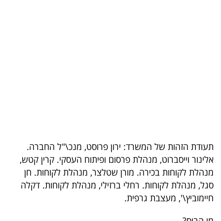
בריאות
תרבות
ופנאי
תיירות
TOP-
5
המילון
תעודת הזהות של המשרד
:
ירון פרוסט
, מנכ\"ל החברה.
הכלכלי
אלינור וייסברוט
, מנהלת פרסום ופיתוח העסקי.
קרין קטש
,
מנהלת לקוחות בכירה.
מורן שטלצר
, מנהלת לקוחות.
חן
פודקאסט
סגל
, מנהלת לקוחות.
רחלי ברזילי
, מנהלת לקוחות.
דקלה
חיימוביץ\'
, מעצבת גרפית.
40
UNDER
מי הבוס?