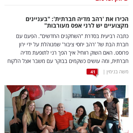
נדל"ן
הכירו את 'רהב מדיה חברתית': "בעניינים
דיגיטל
מקצועיים יש לרני אפס מעורבות"
וטק
כתבה רביעית בסדרת "השחקנים החדשים". הפעם עם
חברת הבת של 'רהב יחסי ציבור' שמנוהלת על ידי ירון
שיווק
פרוסט. האם השוק רווחי? איך הפך רני לתופעת מדיה
ופרסום
חברתית, ומה עושים כשקמים בבוקר עם משבר אצל הלקוח
משפט
משה בנימין
|
41
מדדים
ומחקרים
דעות
רכילות
עסקית