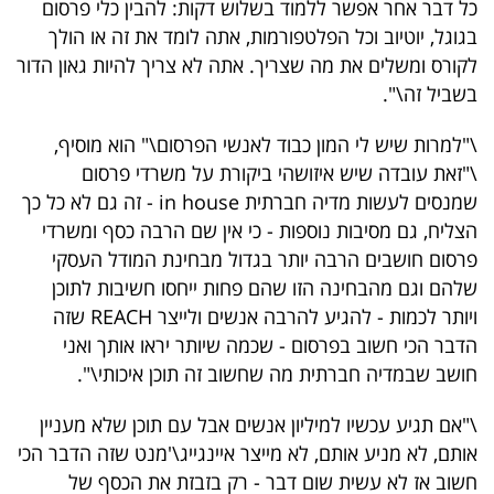
כל דבר אחר אפשר ללמוד בשלוש דקות: להבין כלי פרסום
בגוגל, יוטיוב וכל הפלטפורמות, אתה לומד את זה או הולך
לקורס ומשלים את מה שצריך. אתה לא צריך להיות גאון הדור
בשביל זה\".
\"למרות שיש לי המון כבוד לאנשי הפרסום\" הוא מוסיף,
\"זאת עובדה שיש איזושהי ביקורת על משרדי פרסום
שמנסים לעשות מדיה חברתית in house - זה גם לא כל כך
הצליח, גם מסיבות נוספות - כי אין שם הרבה כסף ומשרדי
פרסום חושבים הרבה יותר בגדול מבחינת המודל העסקי
שלהם וגם מהבחינה הזו שהם פחות ייחסו חשיבות לתוכן
ויותר לכמות - להגיע להרבה אנשים ולייצר REACH שזה
הדבר הכי חשוב בפרסום - שכמה שיותר יראו אותך ואני
חושב שבמדיה חברתית מה שחשוב זה תוכן איכותי\".
\"אם תגיע עכשיו למיליון אנשים אבל עם תוכן שלא מעניין
אותם, לא מניע אותם, לא מייצר איינגייג\'מנט שזה הדבר הכי
חשוב אז לא עשית שום דבר - רק בזבזת את הכסף של