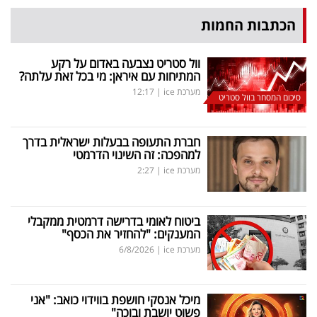
הכתבות החמות
וול סטריט נצבעה באדום על רקע
המתיחות עם איראן: מי בכל זאת עלתה?
מערכת ice
|
12:17
סיכום המסחר בוול סטריט
חברת התעופה בבעלות ישראלית בדרך
למהפכה: זה השינוי הדרמטי
מערכת ice
|
2:27
ביטוח לאומי בדרישה דרמטית ממקבלי
המענקים: "להחזיר את הכסף"
מערכת ice
|
6/8/2026
מיכל אנסקי חושפת בווידוי כואב: "אני
פשוט יושבת ובוכה"