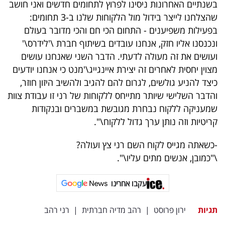
בשנתיים האחרונות ניסינו לפרוץ לתחומים חדשים ואני חושב
שהצלחנו לייצר בידול מול הלקוחות שלנו ב-3 תחומים:
בפעילות משפיענים - התחום הכי חם והכי מדובר בעולם
ונכנסנו אליו חזק, אנחנו עובדים בשיתוף חברת \'לידרס\'
ועושים את זה מעולה לדעתי. הדבר השני שאנחנו עושים
מצוין יחסית לאחרים זה יצירת איינגייג\'מנט כי אנחנו יודעים
כיצד להניע גולשים, לגרום להם להגיב ולהשיב היזון חוזר,
והדבר השלישי שיותר מתייחס ללקוחות של רני זו עבודת צוות
שמעניקה ללקוח נבחרת מגובשת במשברים ובנקודות
קריטיות וזה נותן ערך גדול ללקוח\".
-כשאתה מגייס לקוח השם רני צץ ועולה?
\"כמובן, אנשים מתים עליו\".
עקבו אחרינו
תגיות
ירון פרוסט
|
רהב מדיה חברתית
|
רני רהב