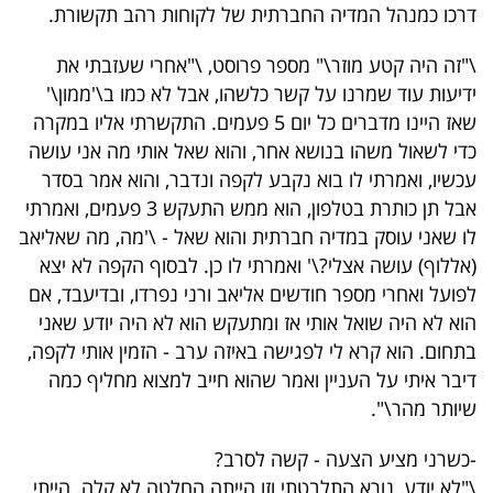
פרסמו
דרכו כמנהל המדיה החברתית של לקוחות רהב תקשורת.
באייס
\"זה היה קטע מוזר\" מספר פרוסט, \"אחרי שעזבתי את
ידיעות עוד שמרנו על קשר כלשהו, אבל לא כמו ב\'ממון\'
עקבו
שאז היינו מדברים כל יום 5 פעמים. התקשרתי אליו במקרה
אחרינו:
כדי לשאול משהו בנושא אחר, והוא שאל אותי מה אני עושה
עכשיו, ואמרתי לו בוא נקבע לקפה ונדבר, והוא אמר בסדר
אבל תן כותרת בטלפון, הוא ממש התעקש 3 פעמים, ואמרתי
לו שאני עוסק במדיה חברתית והוא שאל - \'מה, מה שאליאב
(אללוף) עושה אצלי?\' ואמרתי לו כן. לבסוף הקפה לא יצא
לפועל ואחרי מספר חודשים אליאב ורני נפרדו, ובדיעבד, אם
הוא לא היה שואל אותי אז ומתעקש הוא לא היה יודע שאני
בתחום. הוא קרא לי לפגישה באיזה ערב - הזמין אותי לקפה,
דיבר איתי על העניין ואמר שהוא חייב למצוא מחליף כמה
שיותר מהר\".
-כשרני מציע הצעה - קשה לסרב?
\"לא יודע, נורא התלבטתי וזו הייתה החלטה לא קלה. הייתי