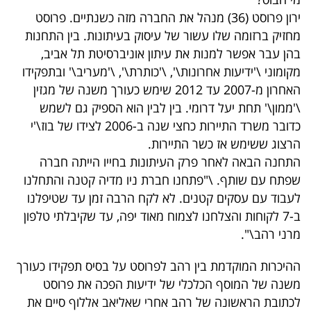
40
ירון פרוסט (36) מנהל את החברה מזה כשנתיים. פרוסט
מחזיק ברזומה שלו עשור של עיסוק בעיתונות. בין התחנות
בהן עבר אפשר למנות את עיתון אוניברסיטת תל אביב,
שיתופי
מקומוני \'ידיעות אחרונות\', \'כותרת\', \'מעריב\' ובתפקידו
פעולה
האחרון מ-2007 עד 2012 שימש כעורך משנה של מגזין
\'ממון\' תחת
יעל דרומי
. בין לבין הוא הספיק גם לשמש
כדובר משרד התיירות כחצי שנה ב-2006 לצידו של
בוז\'י
הרצוג
ששימש אז כשר התיירות.
דרושים
התחנה הבאה לאחר פרק העיתונות בחייו הייתה חברה
שפתח עם שותף. \"פתחנו חברת ניו מדיה קטנה והתחלנו
ניוזלטרים
לעבוד עם עסקים קטנים. לא לקח הרבה זמן עד שטיפלנו
ב-7 לקוחות והצלחנו לצמוח מאוד יפה, עד שקיבלתי טלפון
מ
רני רהב
\".
מייל
אדום
ההיכרות המוקדמת בין רהב לפרוסט על בסיס תפקידו כעורך
משנה של המוסף הכלכלי של ידיעות הפכה את פרוסט
לכתובת הראשונה של רהב אחרי ש
אליאב אללוף
סיים את