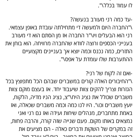
לו עמוד בכלל\".
-עד כמה רני מעורב בנעשה?
\"החברה היום ולמעשה די מתחילתה עובדת באופן עצמאי.
רני הוא הבעלים ויו\"ר החברה אז מן הסתם הוא די מעורב
בענייני הכספים ורוצה לוודא שהחברה מרוויחה. הוא בוחן את
התזרים, כמה נכנס וכמה יוצא אך בעניינים מקצועיים
ההתערבות שלו עומדת על אפס\".
-ואם זה לקוח של רני?
\"החיבורים האלה קורים במשברים שבהם הכל מתפוצץ בכל
הגזרות וצריך להקים צוות שיעבוד יחד. אז בעצם מוקם צוות
משברים שכולל את נציג היח\"צ, נציג הניו מדיה, הלקוח,
יועץ משברים וכו\'. היו לנו כמה וכמה משברים שכאלה, ואז
באמת מתחברים, מנהלים שיחות ועידה ואז גם רני ואני
נמצאים באותו מקום. פעם שנייה שזה קורה, והרבה פחות,
זה במקרים של השקות ודברים כאלה - הם מציעים את
המוצר ואנחנו מציעים את המוצר - היח\"צ עובד מול