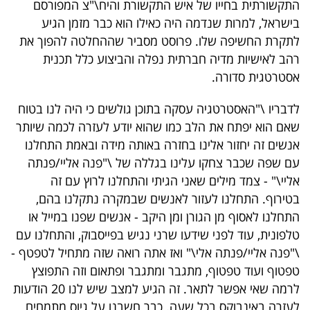
התקשורתית בחייו של איש התקשורת והיח\"צ המפורסם
בישראל, למרות שנדמה היה כאילו הוא כבר מזמן הגיע
לתקרת החשיפה שלו. פרוסט מסביר שההחלטה להפוך את
רהב לאישיות מדיה חברתית נפלה והביצוע כלל תכנית
אסטרטגית סדורה.
לדבריו \"האסטרטגיה עסקה בתוכן גולשים כי היה לנו בטוח
שאם הוא יפתח את הלב כמו שהוא יודע לעזרה לכמה שיותר
אנשים זה יחזור אלינו בחזרה באותה מידה ובאמת התחלנו
עם שפה שכבר צחקו עלינו בגללה של \"פנה אליי/פנתה
אליי\" - צמד מילים שאני הגיתי והתחלנו לרוץ עם זה
בטירוף. התחלנו לעזור לאנשים שבמקרה נתקלנו בהם,
התחלנו לאסוף מן הגורן ומן היקב - אנשים שפנו במייל או
טלפונית, עוד לפני שידעו שרני נגיש בפייסבוק, והתחלנו עם
\"פנה אליי/פנתה אלי\" ואז אתה רואה שזה מתחיל לטפטף -
טפטוף ועוד טפטוף, מתגבר ומתגבר ופתאום וזה התפוצץ
לרמה שאי אפשר לתאר. זה הגיע למצב שיש לנו 20 הודעות
לעזרה באינבוקס בכל שעה. כבר חשבנו על גיוס מתמחים