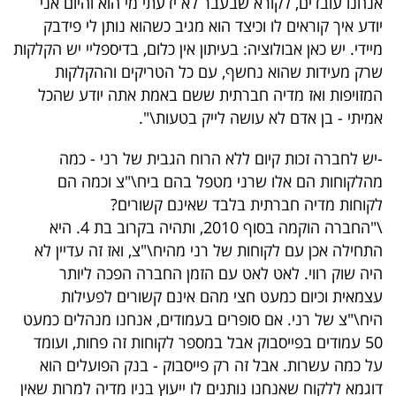
אנחנו עובדים, לקורא שבעבר לא ידעתי מי הוא והיום אני
יודע איך קוראים לו וכיצד הוא מגיב כשהוא נותן לי פידבק
מיידי. יש כאן אבולוציה: בעיתון אין כלום, בדיספליי יש הקלקות
שרק מעידות שהוא נחשף, עם כל הטריקים וההקלקות
המזויפות ואז מדיה חברתית ששם באמת אתה יודע שהכל
אמיתי - בן אדם לא עושה לייק בטעות\".
-יש לחברה זכות קיום ללא הרוח הגבית של רני - כמה
מהלקוחות הם אלו שרני מטפל בהם ביח\"צ וכמה הם
לקוחות מדיה חברתית בלבד שאינם קשורים?
\"החברה הוקמה בסוף 2010, ותהיה בקרוב בת 4. היא
התחילה אכן עם לקוחות של רני מהיח\"צ, ואז זה עדיין לא
היה שוק רווי. לאט לאט עם הזמן החברה הפכה ליותר
עצמאית וכיום כמעט חצי מהם אינם קשורים לפעילות
היח\"צ של רני. אם סופרים בעמודים, אנחנו מנהלים כמעט
50 עמודים בפייסבוק אבל במספר לקוחות זה פחות, ועומד
על כמה עשרות. אבל זה רק פייסבוק - בנק הפועלים הוא
דוגמא ללקוח שאנחנו נותנים לו ייעוץ בניו מדיה למרות שאין