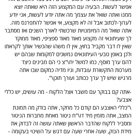
אפשר לעשות. הבעיה עם המקצוע הזה היא שאתה יוצא
ממנו ואתה שואל את עצמך מה אתה יודע לעשות, אני יודע
לערוך-לכתוב אבל זה לא מקצוע, אי אפשר להתפרנס מזה.
אתה שואל מה המיומנויות שרכשתי לאורך השנים ואז מסתבר
לך שעיתונאי זה מקצוע מאוד מאוד ספציפי, מאוד ממוקד
שאין לו דבר מקביל בחוץ, אין לו משהו שהכשיר אותך לקראתו
ולכן באופן טבעי העיתונאים נמשכים למקומות שבהם יש
להם ערך מוסף, כמו למשל יח\"צ כי הם מבינים כיצד
מערכות התקשורת עובדות, וניו מדיה כמקום שבו אתה
מרגיש שיש לך ערך ככותב ועורך תוכן\".
-אתה קם בבוקר עם משבר אצל הלקוח - מה עושים, יש כללי
אצבע?
\"כללי האצבע הם קודם כל מחקר, אתה בודק מה תמונת
המצב, אתה מזמין מיד דו\"ח ניטור מאחת מחברות הניטור
ומסביר ללקוח שהדבר הראשון שאתה עושה זה לבדוק את
מידת הנזק, שעה אחרי שעה עם דגש על השינוי בעקומה -