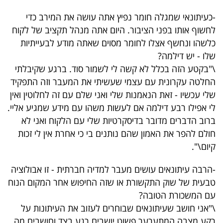
-כעיתונאי שמגלה חומר נפיץ אתה עושה את המירב כדי
לחשוף אותו בפני הציבור. היום אתה מנהל תקציב של לקוח
כלשהו ונחשף אצלו לחומר מסוים שאתה מודע לבעייתיות
שלו - יש דילמה?
\"בקטע הזה בכלל לא קשה לי לשמור סוד. ברגע שקיבלתי
החלטה עקרונית עם עצמי שעשיתי את המעבר וזה התפקיד
שלי עכשיו - זאת הנאמנות שלי ואני שלם עם זה לחלוטין ואין
לי אפילו רבע דילמה אם לעשות משהו עם מידע שמגיע אליי.
ברוב הדברים מדובר בדיסקרטיות שלי עם הלקוח ואני לא
חולם להפר את האמון שהם נותנים בי כי אחרת אין לי זכות
קיום\".
-הרבה עיתונאים עושים מעבר למדיה חברתית - זו אבולוציה
טבעית של שוק התקשורת או שזה החיפוש אחר המקום הנוח
עם המשכורת הטובה?
\"אני חושב שעיתונאים שבוחרים לעזוב את העיתונות על
רקע מצבה המתערער פשוט יושבים רגע בצד וחושבים מה