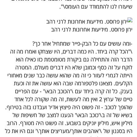
שיעזרו לנו להתמודד עם העומס\".
ירון פרוסט. מידיעות אחרונות לרני רהב
-ומה עושים עם כל הבק-פייר שמתחיל אחר כך?
\"הכל קרה ביחד. היו כמה דברים, היו שצחקו ואמרו מה זה
הדבר הזה והתחילה גם ביקורת מטומטמת כזו כאילו הוא
לוקח על זה כסף וכמובן שלא היו דברים מעולם. המטרה
הייתה לגמרי לעזור כי זה מה שהוא עושה כבר שנים מאחורי
הקלעים. מצאנו פלטפורמה שבה הוא עושה את זה וכעת
בענק. כל זה קרה ביחד עם \'הכוכב הבא\' - עם הפריים
טיים של ערוץ 2 ואין מה לעשות, זה מה שקורה לכל אחד
שהופך לכוכב - זה פשוט היה פיצוץ אדיר ועבדנו בזה בטירוף.
בשיא של זה ב\'כוכב הבא\' הגענו למצב של חשיפות של
מיליון איש, מיליון יוניקים בשבוע. זה פשוט היה מטורף. הרוב
היו בסגנון של \'אוהבים אותך/מעריצים אותך\' וגם היו את כל