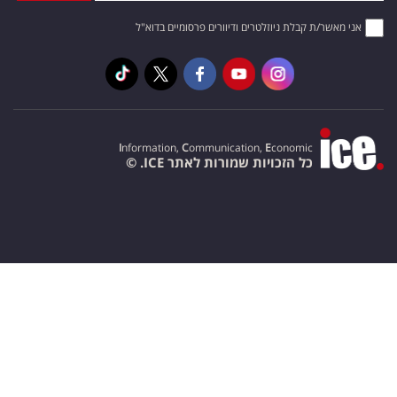
אני מאשר/ת קבלת ניוזלטרים ודיוורים פרסומיים בדוא"ל
I
nformation,
C
ommunication,
E
conomic
כל הזכויות שמורות לאתר ICE. ©