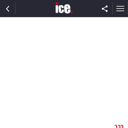
ראשי
הנבחרת
השוק
תקשורת
ומדיה
כסף
וצרכנות
רכב