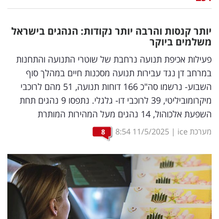
נדל"ן
יותר קנסות והרבה יותר נקודות: הנהגים בישראל
דיגיטל
משלמים ביוקר
וטק
פעילות אכיפת תנועה נרחבת של שוטרי התנועה והתחנות
במרחב דן נגד עבירות תנועה מסכנות חיים במהלך סוף
שיווק
השבוע- נרשמו סה"כ 166 דוחות תנועה, 51 מהם לרוכבי
ופרסום
מיקרומוביליטי, 39 לרוכבי דו- גלגלי. נתפסו 9 נהגים תחת
השפעת אלכוהול, 14 נהגים מעל המהירות המותרת
משפט
מערכת ice
|
11/5/2025
8:54
8
מדדים
ומחקרים
דעות
רכילות
עסקית