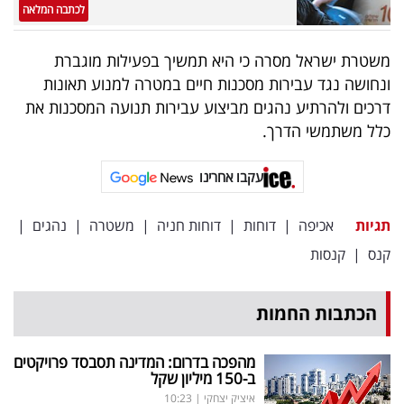
פרסמו
לכתבה המלאה
באייס
משטרת ישראל מסרה כי היא תמשיך בפעילות מוגברת
עקבו
ונחושה נגד עבירות מסכנות חיים במטרה למנוע תאונות
דרכים ולהרתיע נהגים מביצוע עבירות תנועה המסכנות את
אחרינו:
כלל משתמשי הדרך.
עקבו אחרינו
תגיות
אכיפה
|
דוחות
|
דוחות חניה
|
משטרה
|
נהגים
|
קנס
|
קנסות
הכתבות החמות
מהפכה בדרום: המדינה תסבסד פרויקטים
ב-150 מיליון שקל
איציק יצחקי
|
10:23