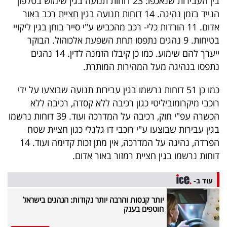
בין העבירות שנאכפו: 23 דוחות תנועה בגין שימוש בטלפון
40
הנייד בזמן נהיגה. 14 דוחות תנועה בגין חציית רכב באור
אדום. 11 הורדות כלי- רכב מהכביש ע"י סייר בוחן בגין ליקויי
בטיחות. 9 נהגים נתפסו תחת השפעת אלכוהול. הבוקר
שיתופי
ייערך להם שימוע. כמו כן קיבלו הזמנה לדין. 14 נהגים
פעולה
נתפסו בנהיגה מעל המהירות המותרת.
כמו כן 51 דוחות נרשמו בגין עבירות תנועה שבוצעו על ידי
רוכבי מיקרומוביליטי כגון רכיבה ללא קסדה, רכיבה ללא
דרושים
הכשרה עפ"י חוק, רכיבה על המדרכה ועוד. 39 דוחות נרשמו
בגין עבירות שבוצעו ע"י רוכבי דו גלגלי כגון חציית שטח
ניוזלטרים
הפרדה, נהיגה על המדרכה, אין מתן זכות קדימה ועוד. 14
דוחות נרשמו בגין חציית רמזור באור אדום.
מייל
עוד ב-
אדום
יותר קנסות והרבה יותר נקודות: הנהגים בישראל
חוטפים בענק