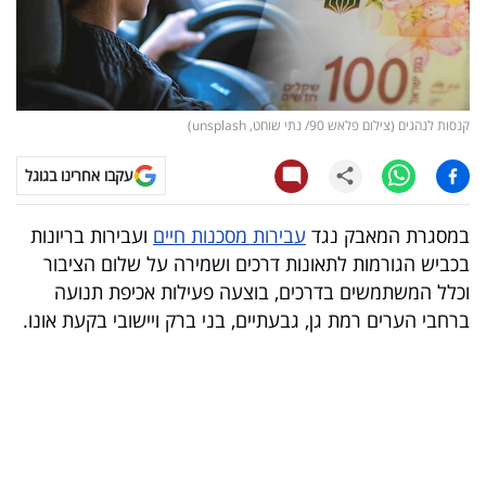
קריפטו
ויראלי
קנסות לנהגים (צילום פלאש 90/ נתי שוחט, unsplash)
טלוויזיה
עקבו אחרינו בגוגל
עסקי
ספורט
במסגרת המאבק נגד
עבירות מסכנות חיים
ועבירות בריונות
בכביש הגורמות לתאונות דרכים ושמירה על שלום הציבור
קריירה
וכלל המשתמשים בדרכים, בוצעה פעילות אכיפת תנועה
ולימודים
ברחבי הערים רמת גן, גבעתיים, בני ברק ויישובי בקעת אונו.
מינויים
רייטינג
רכב