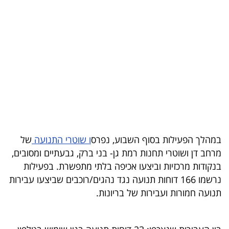
בריאות
תרבות
ופנאי
תיירות
TOP-
5
במהלך הפעילות בסוף השבוע, נפרס
ו שוטרי התנועה
של
המילון
מרחב דן ושוטרי תחנות רמת גן- בני ברק, גבעתיים ומסובים,
הכלכלי
בנקודות מרכזיות וביצעו אכיפה בלתי מתפשרת. בפעילות
נרשמו 166 דוחות תנועה נגד נהגים/רוכבים שביצעו עבירות
פודקאסט
תנועה חמורות ועבירות של בריונות.
40
UNDER