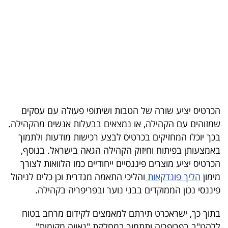
בריאות
תרבות
ופנאי
תיירות
TOP-
הכרטיס יציע שורה של הטבות ושיתופי פעולה עם עסקים
5
שמזוהים עם הקהילה, או נמצאים בבעלות אנשים מהקהילה.
בכך יוכלו המחזיקים בכרטיס לבצע רכישות מודעות ולתמוך
המילון
באמצעותן בפיתוח וחיזוק הקהילה הגאה בישראל. בנוסף,
הכלכלי
הכרטיס יציע מוצרים פיננסיים ייחודיים כמו הלוואות לצורך
מימון
הליך פונדקאות
והליכי התאמה מגדרית וכן כלים לניהול
פודקאסט
פיננסי נכון הממוקדים בבני נוער ובפריפריה בקהילה.
40
בתוך כך, ישראכרט תירתם למאמצים לקידום מרחב בטוח
UNDER
ללהט"ב בפריפריה ותתמוך במחלקת "גאווה מקומית"