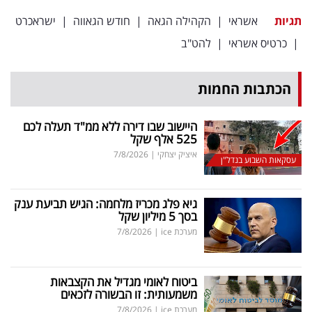
תגיות
אשראי
|
הקהילה הגאה
|
חודש הגאווה
|
ישראכרט
|
כרטיס אשראי
|
להט"ב
הכתבות החמות
היישוב שבו דירה ללא ממ"ד תעלה לכם
525 אלף שקל
איציק יצחקי
|
7/8/2026
עסקאות השבוע בנדל"ן
גיא פלג מכריז מלחמה: הגיש תביעת ענק
בסך 5 מיליון שקל
מערכת ice
|
7/8/2026
ביטוח לאומי מגדיל את הקצבאות
משמעותית: זו הבשורה לזכאים
מערכת ice
|
7/8/2026