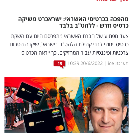
נדל"ן
מהפכה בכרטיסי האשראי: ישראכרט משיקה
דיגיטל
כרטיס חדש - ללהט"ב בלבד
וטק
צעד מפתיע של חברת האשראי מתפרסם היום עם השקת
כרטיס ייחודי לבני קהילת הלהט"ב בישראל, שיקנה הטבות
שיווק
צרכניות ופיננסיות עבור המחזיקים. כך ייראה הכרטיס
ופרסום
מערכת ice
|
20/6/2022
10:39
19
משפט
מדדים
ומחקרים
דעות
רכילות
עסקית