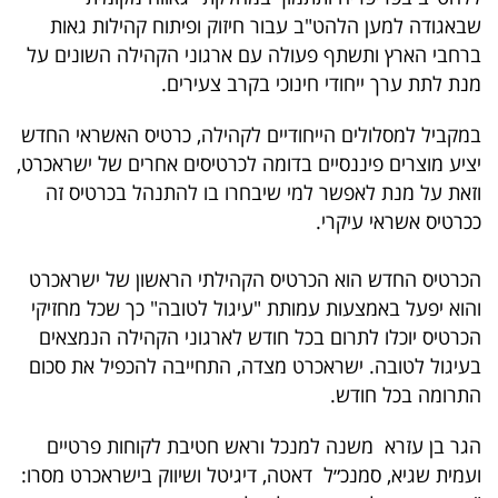
40
שבאגודה למען הלהט"ב עבור חיזוק ופיתוח קהילות גאות
ברחבי הארץ ותשתף פעולה עם ארגוני הקהילה השונים על
מנת לתת ערך ייחודי חינוכי בקרב צעירים.
שיתופי
במקביל למסלולים הייחודיים לקהילה, כרטיס האשראי החדש
פעולה
יציע מוצרים פיננסיים בדומה לכרטיסים אחרים של ישראכרט,
וזאת על מנת לאפשר למי שיבחרו בו להתנהל בכרטיס זה
ככרטיס אשראי עיקרי.
דרושים
הכרטיס החדש הוא הכרטיס הקהילתי הראשון של ישראכרט
ניוזלטרים
והוא יפעל באמצעות עמותת "עיגול לטובה" כך שכל מחזיקי
הכרטיס יוכלו לתרום בכל חודש לארגוני הקהילה הנמצאים
בעיגול לטובה. ישראכרט מצדה, התחייבה להכפיל את סכום
מייל
התרומה בכל חודש.
אדום
הגר בן עזרא משנה למנכל וראש חטיבת לקוחות פרטיים
ועמית שגיא, סמנכ״ל דאטה, דיגיטל ושיווק בישראכרט מסרו: