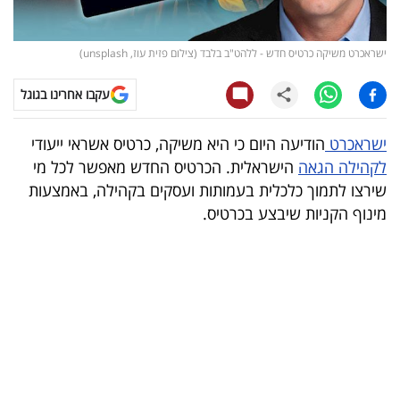
קריפטו
ישראכרט משיקה כרטיס חדש - ללהט"ב בלבד (צילום פזית עוז, unsplash)
ויראלי
עקבו אחרינו בגוגל
טלוויזיה
ישראכרט
הודיעה היום כי היא משיקה, כרטיס אשראי ייעודי
עסקי
לקהילה הגאה
הישראלית. הכרטיס החדש מאפשר לכל מי
ספורט
שירצו לתמוך כלכלית בעמותות ועסקים בקהילה, באמצעות
מינוף הקניות שיבצע בכרטיס.
קריירה
ולימודים
מינויים
רייטינג
רכב