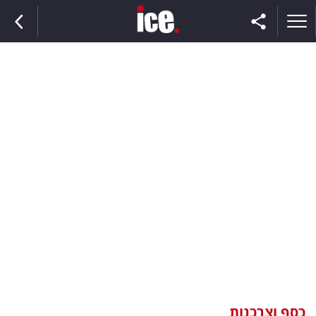
ראשי
הנבחרת
השוק
תקשורת
ומדיה
כסף
וצרכנות
כסף וצרכנות