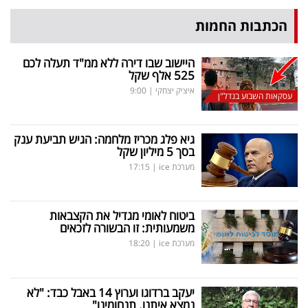
הכתבות החמות
היישוב שבו דירה ללא ממ"ד תעלה לכם
525 אלף שקל
איציק יצחקי
|
9:00
עסקאות השבוע בנדל"ן
גיא פלג מכריז מלחמה: הגיש תביעת ענק
בסך 5 מיליון שקל
מערכת ice
|
17:15
ביטוח לאומי מגדיל את הקצבאות
משמעותית: זו הבשורה לזכאים
מערכת ice
|
18:20
יעקב ברדוגו וערוץ 14 באבל כבד: "לא
נמצא איתנו. תנחומינו"