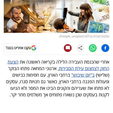
קריפטו
ויראלי
טלוויזיה
עסקים קטנים (צילום freepik, unsplash)
עסקי
עקבו אחרינו בגוגל
ספורט
אחרי שהכנסת העבירה הלילה בקריאה ראשונה את
הצעת
קריירה
החוק לצמצום עילת הסבירות
, ארגוני המחאה פתחו הבוקר
ולימודים
(שלישי)
ב"יום שיבוש"
ברחבי הארץ, עם חסימות כבישים
ופעולות הפגנה ברחבי הארץ, כאשר גם חנויות סגרו, עסקים
מינויים
לא פתחו את שעריהם והקונים הבינו את המסר ולא הגיעו
לקנות בעסקים שכן נשארו פתוחים אך משלמים מחר יקר.
רייטינג
רכב