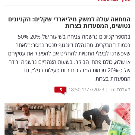
נדל"ן
המחאה עולה למשק מיליארדי שקלים: הקניונים
דיגיטל
נטושים, המסעדות בצרות
וטק
במספר קניונים נרשמה צניחה בשיעור של 20%-50%
בכמות המבקרים, מהנהלת דיזנגוף סנטר נמסר: ״לאחר
שיווק
שאפשרנו לבעלי החנויות להחליט אם להפעיל את עסקיהם
ופרסום
או שלא, כולם פתחו הבוקר. בשעות הצהריים נרשמה ירידה
של כ-20% מכמות המבקרים ביום פעילות רגיל״. גם
משפט
המסעדות בצרות
מדדים
מערכת ice
|
11/7/2023
18:50
5
ומחקרים
דעות
רכילות
עסקית