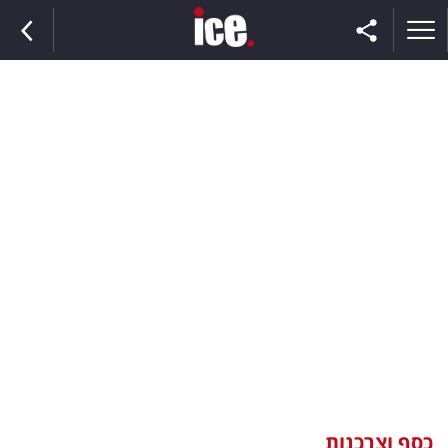
ראשי
הנבחרת
השוק
תקשורת
ומדיה
כסף
וצרכנות
כסף וצרכנות