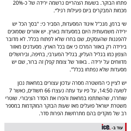
פתחו הבוקר. בשעות הצהריים נרשמה ירידה של כ-20%
40
מכמות המבקרים ביום פעילות רגיל״.
שי ברמן, מנכ"ל איגוד המסעדות, הסביר כי: "בסך הכל יש
שיתופי
ירידה משמעותית היום במסעדות בארץ. יש אזורים שסמוכים
פעולה
להפגנות שהעסקים, שם בחרו שלא לפתוח בכלל. לא מדובר
בירידה רק באזור המרכז כי אם בכל הארץ. מסעדנים מאזור
הצפון כמו בגליל העליון, בגליל המערבי, בחיפה, ובירושלים
מדווחים על ירידה . באזור של צומת קפלן זה ברור, שם יש
דרושים
מסעדות שלא נפתחו בכלל".
ניוזלטרים
יש לציין כי המשטרה מסרה עדכון עצורים במחאות נכון
לשעה 14:50, על פיו עד עתה נעצרו 66 חשודים, כאשר 7
שוחררו, שהשתתפו במחאות והפרו את הסדר הציבורי. שוטרי
מייל
משטרת ישראל פועלים מאז שעות הבוקר המוקדמות במספר
אדום
רב של מוקדים בהם מתרחשות הפרות סדר.
עוד ב-