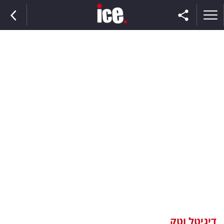
ראשי
הנבחרת
השוק
תקשורת
ומדיה
כסף
וצרכנות
דיגיטל וטק