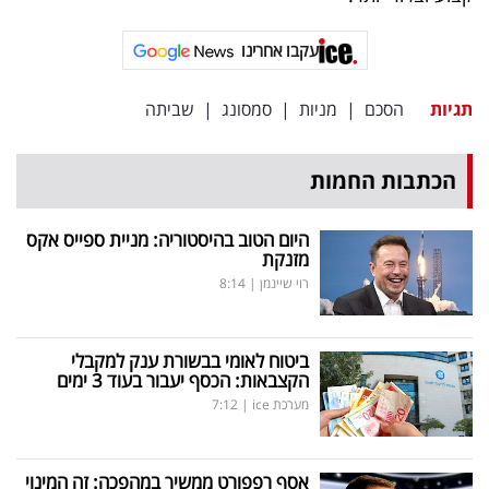
פרסמו
באייס
עקבו אחרינו
עקבו
תגיות
הסכם
|
מניות
|
סמסונג
|
שביתה
אחרינו:
הכתבות החמות
היום הטוב בהיסטוריה: מניית ספייס אקס
מזנקת
רוי שיינמן
|
8:14
ביטוח לאומי בבשורת ענק למקבלי
הקצבאות: הכסף יעבור בעוד 3 ימים
מערכת ice
|
7:12
אסף רפפורט ממשיך במהפכה: זה המינוי