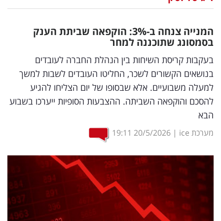
נדל"ן
המנייה צנחה ב-3
%
: הוקפאה שביתת הענק
דיגיטל
בסמסונג שתוכננה למחר
וטק
בעקבות קריסת השיחות בין הנהלת החברה לעובדים
בנושאים הקשורים לשכר, החליטו העובדים לשבות למשך
שיווק
למעלה משבועיים. אלא שבסופו של יום הצליחו להגיע
ופרסום
להסכם והוקפאה השביתה. ההצבעות הסופיות ייערכו בשבוע
הבא
משפט
מערכת ice
|
20/5/2026
19:11
מדדים
ומחקרים
דעות
רכילות
עסקית