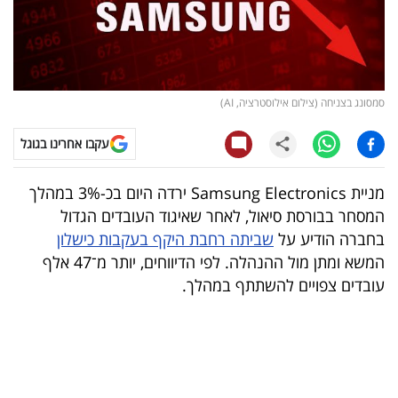
קריפטו
ויראלי
סמסונג בצניחה (צילום אילוסטרציה, AI)
טלוויזיה
עקבו אחרינו בגוגל
עסקי
ספורט
מניית Samsung Electronics ירדה היום בכ-3% במהלך
המסחר בבורסת סיאול, לאחר שאיגוד העובדים הגדול
קריירה
בחברה הודיע על
שביתה רחבת היקף בעקבות כישלון
ולימודים
המשא ומתן מול ההנהלה. לפי הדיווחים, יותר מ־47 אלף
עובדים צפויים להשתתף במהלך.
מינויים
רייטינג
רכב