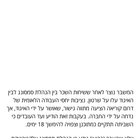
בריאות
תרבות
ופנאי
תיירות
TOP-
5
המילון
המשבר נוצר לאחר ששיחות השכר בין הנהלת סמסונג לבין
הכלכלי
האיגוד עלו על שרטון. נציבות יחסי העבודה הלאומית של
דרום קוריאה הציעה מתווה גישור, שאושר על ידי האיגוד, אך
פודקאסט
נדחה על ידי החברה. בעקבות זאת הודיע ועד העובדים כי
השביתה תתקיים כמתוכנן וצפויה להימשך 18 ימים.
40
UNDER