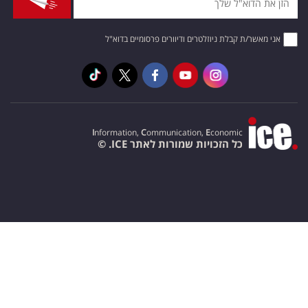
אני מאשר/ת קבלת ניוזלטרים ודיוורים פרסומיים בדוא"ל
I
nformation,
C
ommunication,
E
conomic
כל הזכויות שמורות לאתר ICE. ©