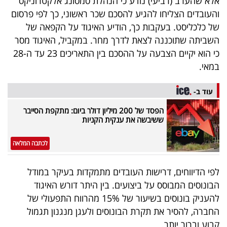
אלא שהערב (רביעי) נודע כי הנהלת סמסונג אלקטרוניקס
40
והעובדים הצליחו להגיע להסכם שכר ראשוני, כך לפי פרסום
של כלכליסט. בעקבות כך, הודיע האיגוד על הקפאה של
השביתה שתוכננה לצאת לדרך מחר. במקביל, האיגוד מסר
שיתופי
כי הוא יקיים הצבעה על ההסכם בין התאריכים 23 עד ה-28
פעולה
במאי.
עוד ב-
הפסד של 200 מיליון דולר ביום: מתקפת הסייבר
דרושים
ששיבשה את ענקית הקניות
ניוזלטרים
לכתבה המלאה
לפי הדיווחים, דרישות העובדים מתמקדות בעיקר במודל
מייל
הבונוסים המבוסס על ביצועים. בין היתר דורש האיגוד
אדום
להעניק בונוסים בשיעור של 15% מהרווח התפעולי של
החברה, להסיר את תקרת הבונוסים ולעגן מנגנון תגמול
קבוע וברור יותר.