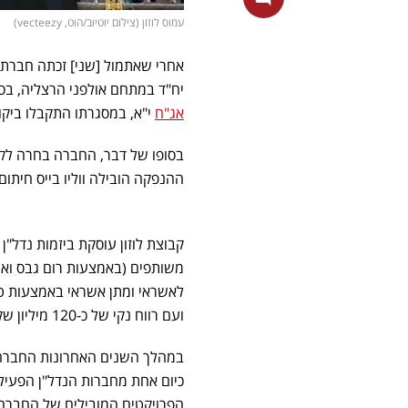
עמוס לוזון (צילום יוטיוב/הוט, vecteezy)
אחרי שאתמול [שני] זכתה חברת 
יח"ד במתחם אולפני הרצליה, בסך של כ-142 מ
אג"ח
י"א, במסגרתו התקבלו ביקושים של כ-73
ההנפקה הובילה ווליו בייס חיתום
קבוצת לוזון עוסקת ביזמות נדל"ן 
משותפים (באמצעות רום גבס ואינ
ועם רווח נקי של כ-120 מיליון שקל.
במהלך השנים האחרונות החברה צ
כיום אחת מחברות הנדל"ן הפעילו
הפרויקטים המובילים של החברה בי