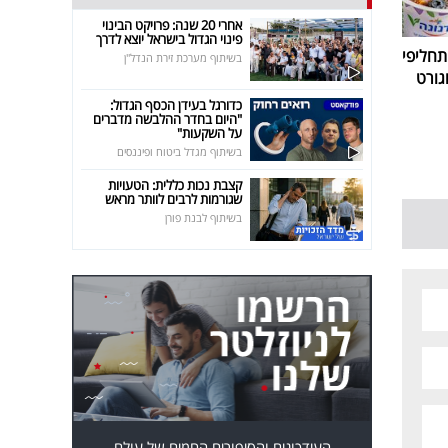
אחרי 20 שנה: פרויקט הבינוי
פינוי הגדול בישראל יוצא לדרך
חליפי
בשיתוף מערכת זירת הנדל"ן
גורט
כדורגל בעידן הכסף הגדול:
"היום בחדר ההלבשה מדברים
על השקעות"
בשיתוף מגדל ביטוח ופיננסים
קצבת נכות כללית: הטעויות
שגורמות לרבים לוותר מראש
בשיתוף לבנת פורן
העידכונים והסיפורים החמים של עולם