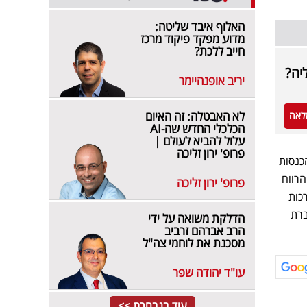
האלוף איבד שליטה:
מדוע מפקד פיקוד מרכז
חייב ללכת?
יה?
יריב אופנהיימר
לא האבטלה: זה האיום
לאה
הכלכלי החדש שה-AI
עלול להביא לעולם |
פרופ' ירון זליכה
וצאות הרבעון הראשון של 2024, לפיהן הכנסות
סתכם בכ- 57-63 מיליון שקל, הרווח
פרופ' ירון זליכה
יליון שקל. ההערכות
ברת
הדלקת משואה על ידי
הרב אברהם זרביב
מסכנת את לוחמי צה"ל
עו"ד יהודה שפר
עוד בנבחרת >>