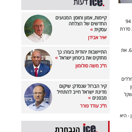
דעות
קיימות, אמון וחוסן: המנועים
" יחד עם אפריקה מגורים וקבוצת תדהר בקרקע לבניית 94
החדשים של הצלחה
 סדרת
עסקית
יאיר אבידן
בסופו של דבר, החברה בחרה לקבל התחייבויות מוקדמות בסך של כ-265 מיליון שקל בשיעור ריבית 6.73%. את
התיישבות יהודית בעזה: כך
מחזקים את ביטחון ישראל
ח"כ משה סולומון
חללים
קיר הברזל שנסדק: שיקום
מדינת ישראל חייב להתחיל
2023 ברווח כולל של כ-174 מיליון שקל
מבפנים
ח"כ עודד פורר
- היא
הנבחרת