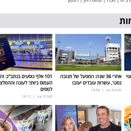
ו בייס
|
מכרז
|
עמוס לוזון
|
רונסון
ות
טי
אחרי 36 שנה: המפעל של תנובה
101 אלף נוסעים בנתב"ג: זה
נסגר, עשרות עובדים יעזבו
העמוס ביותר לעונה וההמלצ
לטסים
מערכת ice
|
14:54
מערכת ice
|
16:12