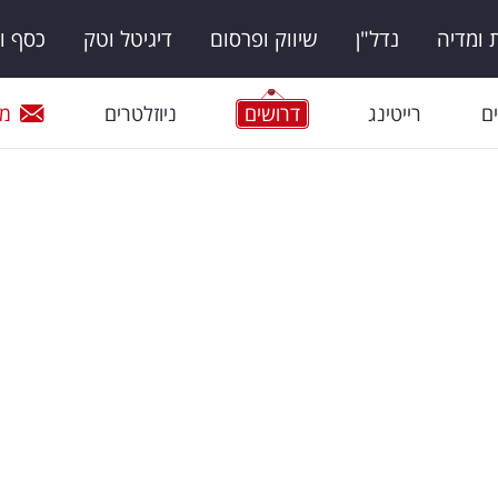
ומדיה
נדל"ן
שיווק ופרסום
דיגיטל וטק
כסף ו
ם
רייטינג
דרושים
ניוזלטרים
מי