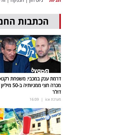
תגיות
גיוס הון
|
הנפקה
|
וולי
הכתבות החמ
דרמת ענק במכבי: משפחת רקנא
מכרה חצי ממניותיה ב-50 מיליון
דולר
מערכת ice
|
16:09