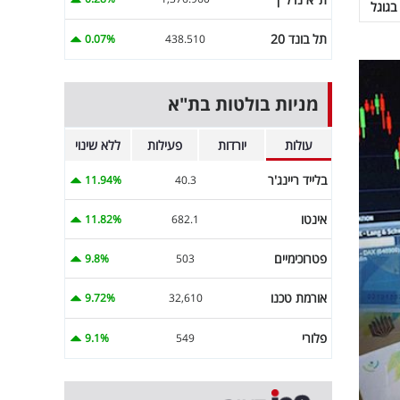
בגוגל
תל בונד 20
0.07%
438.510
מניות בולטות בת"א
עולות
יורדות
פעילות
ללא שינוי
בלייד ריינג'ר
11.94%
40.3
אינטו
11.82%
682.1
פטרוכימיים
9.8%
503
אורמת טכנו
9.72%
32,610
פלורי
9.1%
549