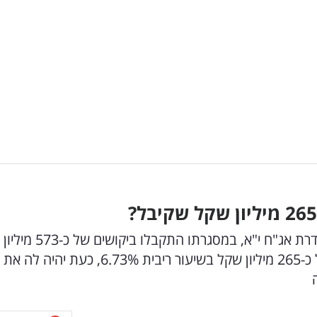
קבוצת לוזון השלימה אמש מכרז מוסדי להנפקת סדרת אג"ח י"א,
החברה בחרה לקבל התחייבויות מוקדמות בסך של כ-265 מיליון שקל בשיעור ריבית 6.73%, כעת יהיה לה את