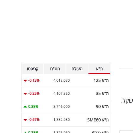
ת"א
העולם
מט"ח
קריפטו
ת"א 125
-0.13%
4,018.030
ת"א 35
-0.25%
4,107.350
 במסגרתו התקבלו ביקושים של כ-573 מיליון שקל.
ת"א 90
0.38%
3,746.000
ת"א SME60
-0.67%
1,332.980
ת"א נדל"ן
0.28%
1,376.960