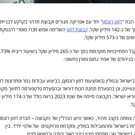
הבת "
לוזון רונסון
יליון שקל,
קבוצת לוזון
השלימה אמש מכרז מוסדי להנפקת
5 מיליון שקל.
 בניהולם של אמיר נחום ומורן נחשוני.
בישראל ובפולין (באמצעות לוזון רונסון), בביצוע עבודות גמר ופתרונות ל
ווייט), וכן בהפעלת תחנת הכוח דוראד ובהפעלת פלטפורמה לתיווך מקוון
לאשראי ומתן אשראי באמצעות טריא ישראל. הקבוצה סיימה את שנת 
מחה בקצב מהיר, כאשר זרוע הנדל"ן של הקבוצה – חברת לוזון רונסון 
ת בישראל ומהמובילות בפולין, ומקדמת פרויקטים של אלפי יח"ד. בין
שראל שני מתחמי פינוי בינוי באור יהודה ובראשון לציון.