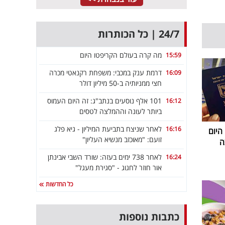
24/7 | כל הכותרות
מה קרה בעולם הקריפטו היום
15:59
דרמת ענק במכבי: משפחת רקנאטי מכרה
16:09
חצי ממניותיה ב-50 מיליון דולר
101 אלף נוסעים בנתב"ג: זה היום העמוס
16:12
ביותר לעונה וההמלצה לטסים
לאחר שניצח בתביעת המיליון - גיא פלג
16:16
 היום
זועם: "מאוכזב מנשיא העליון"
ה
לאחר 738 ימים בעזה: שורד השבי אבינתן
16:24
אור חוזר לחגוג - "סגירת מעגל"
כל החדשות
כתבות נוספות