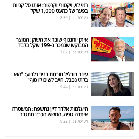
רמי לוי, ויקטורי וקרפור: אותו סל קניות
בפער של כמעט 1,000 שקל
מערכת ice
|
8:50
איתן יוחננוף שובר את השוק: המוצר
המבוקש שנמכר ב-199 שקל בלבד
מערכת ice
|
7:02
עינב בובליל חובטת בניב גלבוע: "הוא
בלתי נסבל. חייב לשים לו סוף"
מערכת ice
|
9:44
היעלמות אלדר דיין נחשפת: המשטרה
איתרה גופה, החשש הכבד מתגבר
מערכת ice
|
9:22