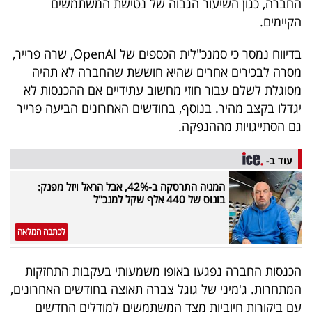
החברה, כגון השיעור הגבוה של נטישת המשתמשים
40
הקיימים.
בדיווח נמסר כי סמנכ"לית הכספים של OpenAI, שרה פרייר,
שיתופי
מסרה לבכירים אחרים שהיא חוששת שהחברה לא תהיה
פעולה
מסוגלת לשלם עבור חוזי מחשוב עתידיים אם ההכנסות לא
יגדלו בקצב מהיר. בנוסף, בחודשים האחרונים הביעה פרייר
גם הסתייגויות מההנפקה.
דרושים
עוד ב-
המניה התרסקה ב-42%, אבל הראל ויזל מפנק:
ניוזלטרים
בונוס של 440 אלף שקל למנכ"ל
לכתבה המלאה
מייל
אדום
הכנסות החברה נפגעו באופו משמעותי בעקבות התחזקות
המתחרות. ג'מיני של גוגל צברה תאוצה בחודשים האחרונים,
עם ביקורות חיוביות מצד המשתמשים למודלים החדשים