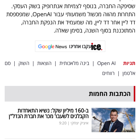
פרסמו
שסיפקה החברה, בנוסף לצמיחת אנתרופיק בשוק העסקי.
באייס
התחרות מהווה מכשול משמעותי עבור OpenAI, שמפספסת
דד ליין אחר דד ליין, מה שמעמיד את הנפקת החברה,
עקבו
המתוכננת בסוף השנה, בסימן שאלה.
אחרינו:
עקבו אחרינו
תגיות
Open AI
|
בינה מלאכותית
|
הוצאות
|
השוק
|
סם
אלטמן
|
רווחים
הכתבות החמות
ב-160 מיליון שקל: נשיא התאחדות
הקבלנים לשעבר מכר את חברת הנדל"ן
איציק יצחקי
|
9:20