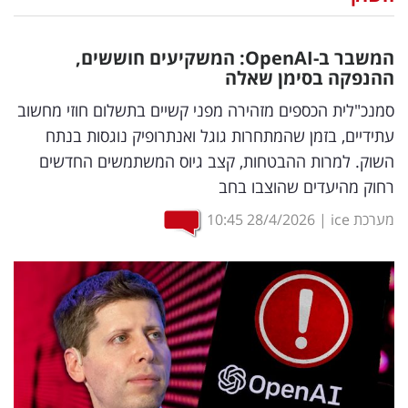
נדל"ן
המשבר ב-
OpenAI
: המשקיעים חוששים,
דיגיטל
ההנפקה בסימן שאלה
וטק
סמנכ"לית הכספים מזהירה מפני קשיים בתשלום חוזי מחשוב
עתידיים, בזמן שהמתחרות גוגל ואנתרופיק נוגסות בנתח
שיווק
השוק. למרות ההבטחות, קצב גיוס המשתמשים החדשים
ופרסום
רחוק מהיעדים שהוצבו בחב
משפט
מערכת ice
|
28/4/2026
10:45
מדדים
ומחקרים
דעות
רכילות
עסקית