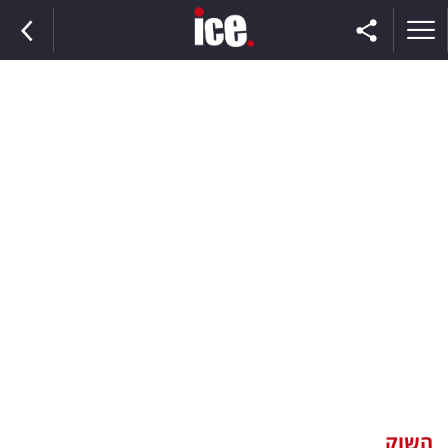
ראשי
הנבחרת
השוק
תקשורת
ומדיה
כסף
וצרכנות
השוק