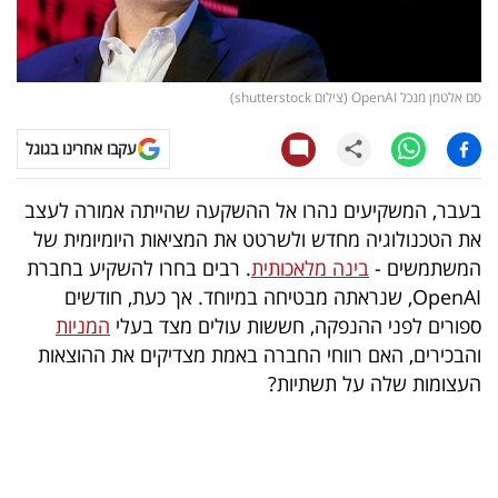
קריפטו
ויראלי
סם אלטמן מנכל OpenAI (צילום shutterstock)
טלוויזיה
עקבו אחרינו בגוגל
עסקי
בעבר, המשקיעים נהרו אל ההשקעה שהייתה אמורה לעצב
ספורט
את הטכנולוגיה מחדש ולשרטט את המציאות היומיומית של
המשתמשים -
בינה מלאכותית
. רבים בחרו להשקיע בחברת
קריירה
OpenAI, שנראתה מבטיחה במיוחד. אך כעת, חודשים
ולימודים
ספורים לפני ההנפקה, חששות עולים מצד בעלי
המניות
והבכירים, האם רווחי החברה באמת מצדיקים את ההוצאות
מינויים
העצומות שלה על תשתיות?
רייטינג
רכב