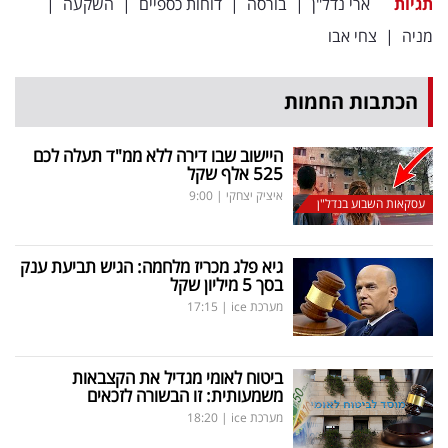
תגיות
ארי נדל"ן
|
בורסה
|
דוחות כספיים
|
השקעה
|
מניה
|
צחי אבו
הכתבות החמות
היישוב שבו דירה ללא ממ"ד תעלה לכם
525 אלף שקל
איציק יצחקי
|
9:00
עסקאות השבוע בנדל"ן
גיא פלג מכריז מלחמה: הגיש תביעת ענק
בסך 5 מיליון שקל
מערכת ice
|
17:15
ביטוח לאומי מגדיל את הקצבאות
משמעותית: זו הבשורה לזכאים
מערכת ice
|
18:20