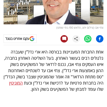
קריפטו
ויראלי
צחי אבו (צילום יחצ, פלאש 90/ נתי שוחט)
טלוויזיה
עקבו אחרינו בגוגל
עסקי
ספורט
אחת החברות המעניינות בבורסה היא ארי נדל"ן שעברה
גלגולים רבים בעשור האחרון. בעל השליטה האחרון בחברה,
קריירה
איש העסקים צחי אבו, נכנס לרדאר של המשקיעים בשוק
ולימודים
ההון באמצעות ארי נדל"ן. צחי אבו עד לשנתיים האחרונות
"טס מתחת הרדאר" וזה אומר שהמוניטין שצבר בשוק הנדל"ן
מינויים
היה בחברות פרטיות עד לרכישת ארי נדל"ן וכעת
המוניטין
שלו עומד למבחן של המשקיעים בשוק ההון.
רייטינג
רכב