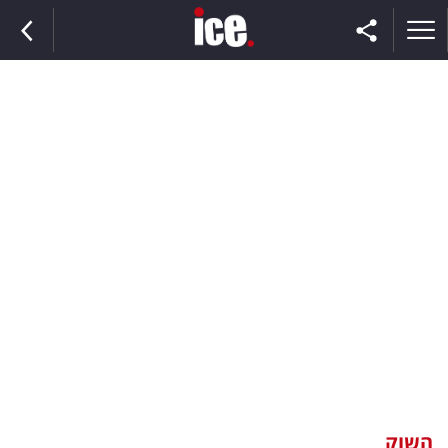
ראשי
הנבחרת
השוק
תקשורת
ומדיה
כסף
וצרכנות
השוק