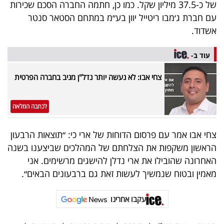
פרסמו
של כ-37.5 מיליון שקל. כמו כן, חתמה החברה הסכם שכירות
עם חברת ג׳מבו ריטייל יוון בע״מ במתחם הסטאר סנטר
באייס
אשדוד.
עקבו
עוד ב-
אחרינו:
צחי אבו: לא נעשה יותר נדל"ן מניב בחברה הפרטית
לכתבה המלאה
צחי אבו אמר עם פרסום הדוחות של ארי כי: ״תוצאות הרבעון
הראשון משקפות את הצלחתם של המהלכים שביצענו בשנה
האחרונה שהובילו את ארי נדלן להישגים מרשימים. אני
מאמין ובטוח שנמשיך לעשות זאת גם ברבעונים הבאים״.
עקבו אחרינו