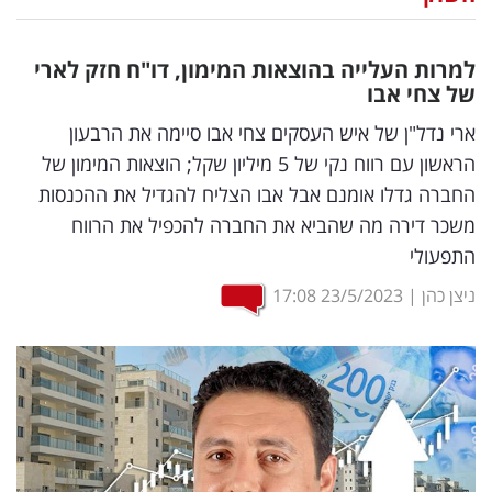
נדל"ן
למרות העלייה בהוצאות המימון, דו"ח חזק לארי
דיגיטל
של צחי אבו
וטק
ארי נדל"ן של איש העסקים צחי אבו סיימה את הרבעון
הראשון עם רווח נקי של 5 מיליון שקל; הוצאות המימון של
שיווק
החברה גדלו אומנם אבל אבו הצליח להגדיל את ההכנסות
ופרסום
משכר דירה מה שהביא את החברה להכפיל את הרווח
התפעולי
משפט
ניצן כהן
|
23/5/2023
17:08
מדדים
ומחקרים
דעות
רכילות
עסקית