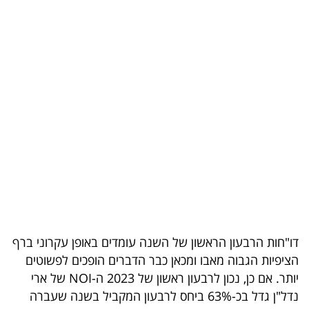
בריאות
תרבות
ופנאי
תיירות
TOP-
5
המילון
הכלכלי
דו"חות הרבעון הראשון של השנה עומדים באופן עקרוני ברף
פודקאסט
הציפיות הגבוה מאבו ומכאן כבר הדברים הופכים לפשוטים
יותר. אם כן, נכון לרבעון ראשון של 2023 ה-NOI של ארי
40
נדל"ן גדל בכ-63% ביחס לרבעון המקביל בשנה שעברה
UNDER