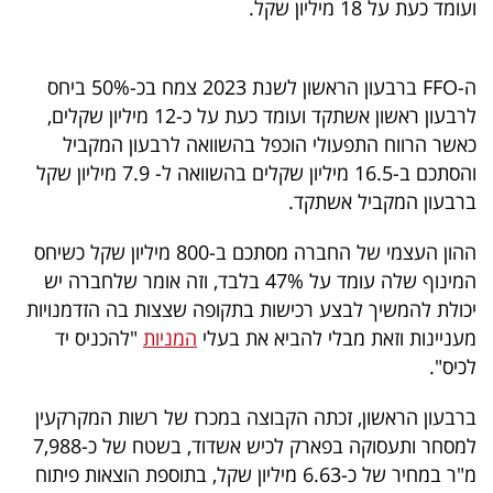
ועומד כעת על 18 מיליון שקל.
40
ה-FFO ברבעון הראשון לשנת 2023 צמח בכ-50% ביחס
שיתופי
לרבעון ראשון אשתקד ועומד כעת על כ-12 מיליון שקלים,
פעולה
כאשר הרווח התפעולי הוכפל בהשוואה לרבעון המקביל
והסתכם ב-16.5 מיליון שקלים בהשוואה ל- 7.9 מיליון שקל
ברבעון המקביל אשתקד.
דרושים
ההון העצמי של החברה מסתכם ב-800 מיליון שקל כשיחס
המינוף שלה עומד על 47% בלבד, וזה אומר שלחברה יש
ניוזלטרים
יכולת להמשיך לבצע רכישות בתקופה שצצות בה הזדמנויות
מעניינות וזאת מבלי להביא את בעלי
המניות
"להכניס יד
לכיס".
מייל
אדום
ברבעון הראשון, זכתה הקבוצה במכרז של רשות המקרקעין
למסחר ותעסוקה בפארק לכיש אשדוד, בשטח של כ-7,988
מ"ר במחיר של כ-6.63 מיליון שקל, בתוספת הוצאות פיתוח