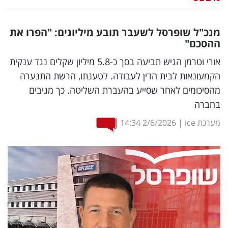
נדל"ן
מנכ"ל שופרסל לשעבר תובע מיליונים: "הפרו את
דיגיטל
ההסכם"
וטק
אורי וטרמן הגיש תביעה בסך כ-5.8 מיליון שקלים נגד ענקית
הקמעונאות לבית הדין לעבודה. לטענתו, הרשת התנערה
שיווק
מהסיכומים לאחר שסייע בהעברת השליטה. כך מגיבים
ופרסום
בחברה
משפט
מערכת ice
|
2/6/2026
14:34
מדדים
ומחקרים
דעות
רכילות
עסקית