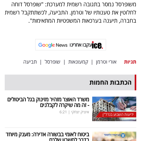
פרסמו
משופרסל נמסר בתגובה רשמית למערכת: "שופרסל דוחה
לחלוטין את טענותיו של וטרמן. התביעה, לכשתתקבל רשמית
באייס
בחברה, תיענה בערכאות המשפטיות המתאימות".
עקבו
אחרינו:
עקבו אחרינו
תגיות
אורי וטרמן
|
קמעונאות
|
שופרסל
|
תביעה
הכתבות החמות
משרד האוצר מזהיר מזינוק בגל הביטולים
- זה מה שיקרה לקבלנים
איציק יצחקי
|
6:21
ידיעות השבוע בנדל"ן
ביטוח לאומי בבשורה אדירה: מענק מיוחד
בדרך לחשבון שלכם