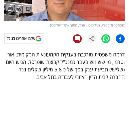
קריפטו
ויראלי
שופרסל ודיפלומט (צילום סיון פרג', מתוך אתר דיפלומט)
טלוויזיה
עקבו אחרינו בגוגל
עסקי
דרמה משפטית מורכבת בענקית הקמעונאות המקומית: אורי
ספורט
וטרמן, מי ששימש בעבר כמנכ"ל קבוצת שופרסל, הגיש היום
(שלישי) תביעת ענק בסך של כ-5.8 מיליון שקלים נגד
קריירה
החברה לבית הדין האזורי לעבודה בתל אביב.
ולימודים
מינויים
רייטינג
רכב