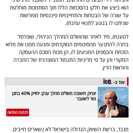
40
הוא ביצע את חלקו בהסכמות הללו תוך הסתמכות מוחלטת
על שורה של הבטחות והתחייבויות פיננסיות מפורשות
שניתנו לו בנוגע לתנאי עזיבתו.
שיתופי
לטענתו, מיד לאחר שהושלם המהלך הניהולי, שופרסל
פעולה
בחרה להתנער מהסיכומים המוקדמים ומנעה ממנו את מלוא
הזכויות והכספים המגיעים לו, הן מכוח הסכם ההעסקה
המקורי והן על פי מדיניות התגמול המוצהרת של החברה
דרושים
והוראות הדין.
ניוזלטרים
עוד ב-
יצחק תשובה משלים מהלך ענק: יחזיק 40% בחנן
מור לשעבר
מייל
אדום
לכתבה המלאה
מנגד, ברשת השיווק הגדולה בישראל לא נשארים חייבים.