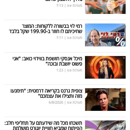
מערכת ice
|
7:13
רמי לוי בבשורה ללקוחות: המוצר
שחיכיתם לו חוזר ב-199.90 שקל בלבד
מערכת ice
|
7:11
מיכל אנסקי חושפת בווידוי כואב: "אני
פשוט יושבת ובוכה"
מערכת ice
|
1:23
צופית גרנט בקריאה דרמטית: "תימנעו
מזה ותצילו את עצמכם"
מערכת ice
|
6/8/2026
תשכחו מכל מה שידעתם על תחליפי חלב:
הפיתוח שמביא חוויית יוגורט מושלמת