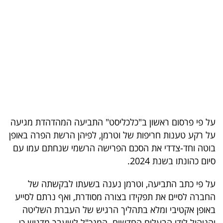
בריאות
תרבות
ופנאי
תיירות
TOP-
5
על פי פרסום ראשון ב"כלכליסט" התביעה המהדהדת מגיעה
על רקע טענות חריפות של וטרמן, לפיהן הרשת הפרה באופן
המילון
בוטה וחד-צדדי את הסכם הפרישה הרשמי שנחתם עמו עם
הכלכלי
סיום כהונתו בשנת 2024.
פודקאסט
על פי כתב התביעה, וטרמן נענה בשעתו לבקשתה של
החברה לסיים את תפקידו בצורה מסודרת, ואף נרתם לסייע
40
באופן אקטיבי ומלא בתהליך הרגיש של העברת השליטה
UNDER
והניהול לידי הבעלים החדשים. המנכ"ל לשעבר מדגיש כי