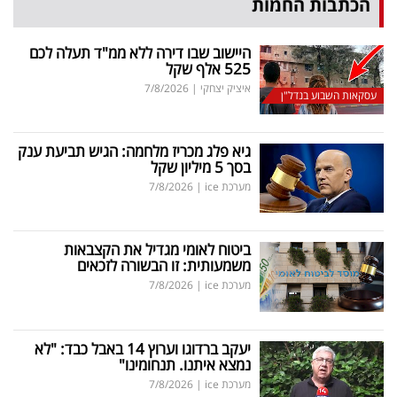
הכתבות החמות
היישוב שבו דירה ללא ממ"ד תעלה לכם
525 אלף שקל
איציק יצחקי
|
7/8/2026
עסקאות השבוע בנדל"ן
גיא פלג מכריז מלחמה: הגיש תביעת ענק
בסך 5 מיליון שקל
מערכת ice
|
7/8/2026
ביטוח לאומי מגדיל את הקצבאות
משמעותית: זו הבשורה לזכאים
מערכת ice
|
7/8/2026
יעקב ברדוגו וערוץ 14 באבל כבד: "לא
נמצא איתנו. תנחומינו"
מערכת ice
|
7/8/2026