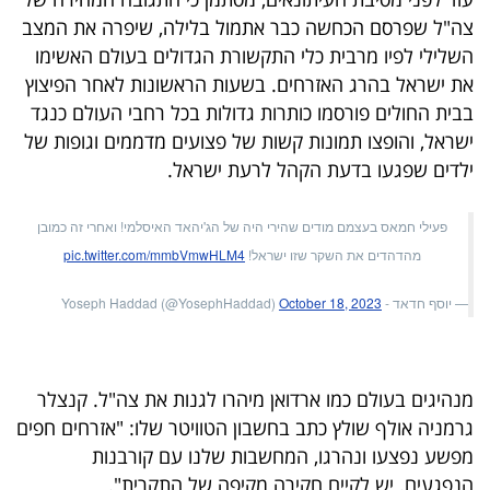
40
צה"ל שפרסם הכחשה כבר אתמול בלילה, שיפרה את המצב
השלילי לפיו מרבית כלי התקשורת הגדולים בעולם האשימו
את ישראל בהרג האזרחים. בשעות הראשונות לאחר הפיצוץ
שיתופי
בבית החולים פורסמו כותרות גדולות בכל רחבי העולם כנגד
פעולה
ישראל, והופצו תמונות קשות של פצועים מדממים וגופות של
ילדים שפגעו בדעת הקהל לרעת ישראל.
פעילי חמאס בעצמם מודים שהירי היה של הג'יהאד האיסלמי! ואחרי זה כמובן
דרושים
מהדהדים את השקר שזו ישראל!
pic.twitter.com/mmbVmwHLM4
ניוזלטרים
— יוסף חדאד - Yoseph Haddad (@YosephHaddad)
October 18, 2023
מייל
מנהיגים בעולם כמו ארדואן מיהרו לגנות את צה"ל. קנצלר
אדום
גרמניה אולף שולץ כתב בחשבון הטוויטר שלו: "אזרחים חפים
מפשע נפצעו ונהרגו, המחשבות שלנו עם קורבנות
הנפגעים. יש לקיים חקירה מקיפה של התקרית".