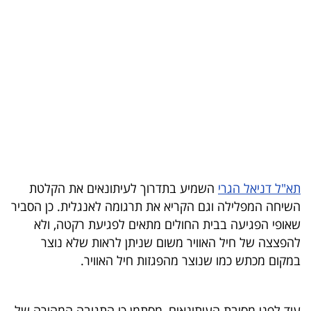
בריאות
תרבות
ופנאי
תיירות
TOP-
5
תא"ל דניאל הגרי
השמיע בתדרוך לעיתונאים את הקלטת
המילון
השיחה המפלילה וגם הקריא את תרגומה לאנגלית. כן הסביר
הכלכלי
שאופי הפגיעה בבית החולים מתאים לפגיעת רקטה, ולא
להפצצה של חיל האוויר משום שניתן לראות שלא נוצר
פודקאסט
במקום מכתש כמו שנוצר מהפגזות חיל האוויר.
40
UNDER
עוד לפני מסיבת העיתונאים, מסתמן כי התגובה המהירה של