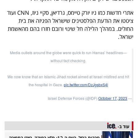
פרסמו
באייס
אתרי חדשות כמו ניו יורק טיימס, גרדיאן, סקיי ניוז, CNN ועוד
ציטטו את הודעת הפלסטינים שישראל הפגיזה את בית
עקבו
החולים. במהלך הלילה חל שינוי ורובם חזרו בהם מהאשמת
ישראל.
אחרינו:
Media outlets around the globe were quick to run Hamas’ headlines—
without fact checking.
We now know that an Islamic Jihad rocket aimed at Israel misfired and hit
the hospital in Gaza.
pic.twitter.com/DzJgsbxS4i
October 17, 2023
— Israel Defense Forces (@IDF)
עוד ב-
חרבות ברזל, היום ה-12: ת"א במוקד, ביידן בתמיכה