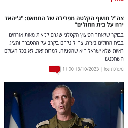
נדל"ן
צה"ל חושף הקלטה מפלילה של החמאס: "ג'יהאד
דיגיטל
ירה על בית החולים"
וטק
בבוקר שלאחר הפיצוץ הקטלני שגרם למאות מאות אזרחים
בבית החולים בעזה, צה"ל נלחם בקרב על ההסברה והציג
שיווק
ראיות שלא ישראל היא שהפגיזה. למרות זאת, לא בכל העולם
ופרסום
השתכנעו
משפט
מערכת ice
|
18/10/2023
11:00
מדדים
ומחקרים
דעות
רכילות
עסקית