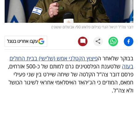
קריפטו
ויראלי
דובר צה"ל דניאל הגרי (צילום פלאש 90/ אבשלום ששוני)
טלוויזיה
עקבו אחרינו בגוגל
עסקי
בבוקר שלאחר ה
פיצוץ הקטלני אמש (שלישי) בבית החולים
ספורט
בעזה
שלטענת הפלסטינים גרם למותם של כ-500 אזרחים,
פרסם דובר צה"ל הקלטה של שיחה שיירט בין שני פעילי
קריירה
חמאס, המודים כי הג'יהאד האיסלאמי אחראי לשיגור הכושל
ולימודים
ולא צה"ל.
מינויים
רייטינג
רכב