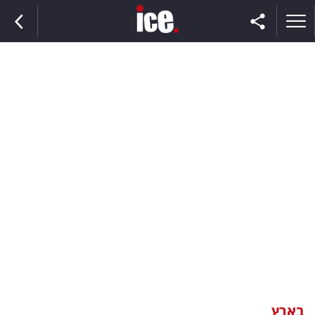
ראשי
הנבחרת
השוק
תקשורת
ומדיה
כסף
וצרכנות
בארץ