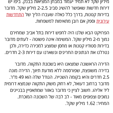
מיליון שקל לא תמיד יעמוד במבחן המציאות בבנק. ביפו יש
40
דירות חדשות שאפשר להשיג סביב 2-2.5 מיליון שקל. מדובר
בדירות קטנות, בדרך כלל כאלה שעברו הליך של
התחדשות
עירונית
וספק אם רובן מתאימות למשפחות.
שיתופי
פעולה
הפרויקט הבא שלנו היה לחפש דירות בתל אביב שמחירם
נמוך מ-2 מיליון שקל. המשימה אינה פשוטה - לעתים מדובר
בדירות סטודיו קטנות או מחסן שמוצע למכירה כדירה, ולכן
נטרלנו את הנתונים החריגים ונשארנו עם דירות 2-3 חדרים.
דרושים
הדירה הראשונה שמצאנו היא בשכונת התקווה. מדובר
ניוזלטרים
בדירה משופצת, שפורסמה ללא מודעת תיווך. הדירה מונה
2.5 חדרים והיא בקומה השנייה. הגודל שלה הוא 49 מ"ר.
מדובר ברחוב דעואל, לא רחוק משוק התקווה שנמצא דרומית
מייל
ליד אליהו. חשוב לציין כי מדובר באזור שמתאפיין בבניינים
אדום
נמוכים וצפופים מאוד - לב לבה של השכונה המוכרת.
המחיר: 1.62 מיליון שקל.