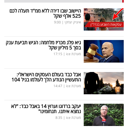
היישוב שבו דירה ללא ממ"ד תעלה לכם
525 אלף שקל
איציק יצחקי
|
9:00
עסקאות השבוע בנדל"ן
גיא פלג מכריז מלחמה: הגיש תביעת ענק
בסך 5 מיליון שקל
מערכת ice
|
17:15
אבל כבד בעולם העסקים הישראלי:
התעשיין הנודע הלך לעולמו בגיל 104
מערכת ice
|
14:47
יעקב ברדוגו וערוץ 14 באבל כבד: "לא
נמצא איתנו. תנחומינו"
מערכת ice
|
8:35