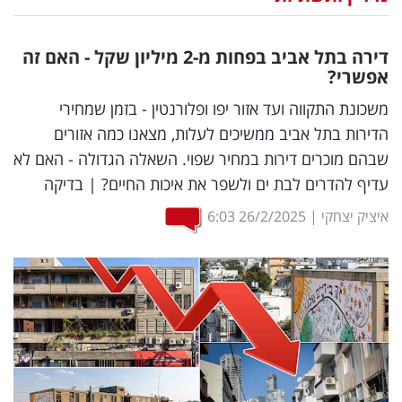
נדל"ן
דירה בתל אביב בפחות מ-2 מיליון שקל - האם זה
דיגיטל
אפשרי?
וטק
משכונת התקווה ועד אזור יפו ופלורנטין - בזמן שמחירי
הדירות בתל אביב ממשיכים לעלות, מצאנו כמה אזורים
שיווק
שבהם מוכרים דירות במחיר שפוי. השאלה הגדולה - האם לא
ופרסום
עדיף להדרים לבת ים ולשפר את איכות החיים? | בדיקה
משפט
איציק יצחקי
|
26/2/2025
6:03
מדדים
ומחקרים
דעות
רכילות
עסקית