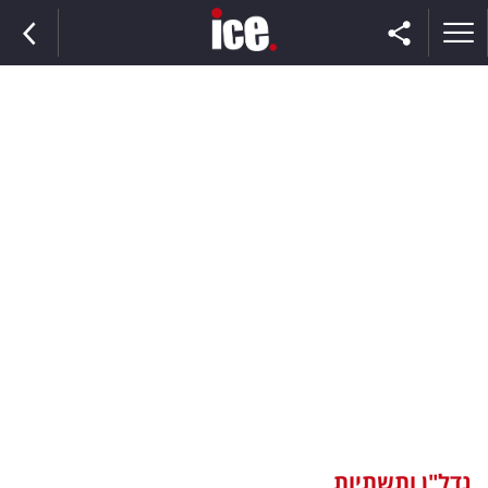
ראשי
הנבחרת
השוק
תקשורת
ומדיה
כסף
וצרכנות
נדל"ן ותשתיות