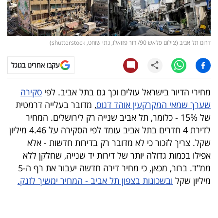
קריפטו
ויראלי
דרום תל אביב (צילום פלאש 90/ דור פזואלו, נתי שוחט, shutterstock)
טלוויזיה
עקבו אחרינו בגוגל
עסקי
מחירי הדיור בישראל עולים וכך גם בתל אביב. לפי
סקירה
ספורט
שערך שמאי המקרקעין אוהד דנוס
, מדובר בעלייה דרמטית
של 15% - כלומר, תל אביב שנייה רק לירושלים. המחיר
קריירה
לדירת 4 חדרים בתל אביב עומד לפי הסקירה על 4.46 מיליון
ולימודים
שקל. צריך לזכור כי לא מדובר רק בדירות חדשות - אלא
אפילו בכמות גדולה יותר של דירות יד שנייה, שחלקן ללא
מינויים
ממ"ד. ברור, מכאן, כי מחיר דירה חדשה יעבור את רף ה-5
מיליון שקל
ובשכונות בצפון תל אביב - המחיר ימשיך לזנק.
רייטינג
רכב