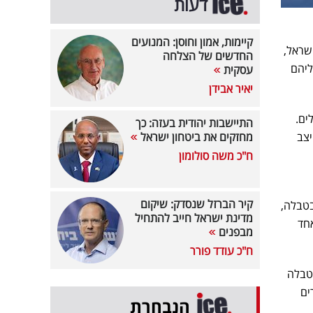
דעות
קיימות, אמון וחוסן: המנועים
שראל,
החדשים של הצלחה
 אליהם
עסקית
יאיר אבידן
לים.
התיישבות יהודית בעזה: כך
יצב
מחזקים את ביטחון ישראל
ח"כ משה סולומון
קיר הברזל שנסדק: שיקום
י בטבלה,
מדינת ישראל חייב להתחיל
חד
מבפנים
ח"כ עודד פורר
1, כאשר זום מסתפקת במקום ה-12 בלבד, את הפורנו XNXX במקום ה-13 בטבלה
רוג האתרים
הנבחרת