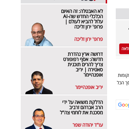
לא האבטלה: זה האיום
הכלכלי החדש שה-AI
עלול להביא לעולם |
פרופ' ירון זליכה
פרופ' ירון זליכה
לאה
דרושה ארץ נהדרת
חדשה: אסף רפופורט
צריך להרים תוכנית
סאטירה | יריב
אופנהיימר
לאחר שירד 2 מקומות, כאשר מעריב ניצב מקום אחד מתחת, כללית זינקה 5 מקומות
ר אתר ערוץ ספורט 5 במקום ה-19 בטבלה, עלי אקספרס במקום ה-20 בסך הכל
יריב אופנהיימר
הדלקת משואה על ידי
הרב אברהם זרביב
מסכנת את לוחמי צה"ל
עו"ד יהודה שפר