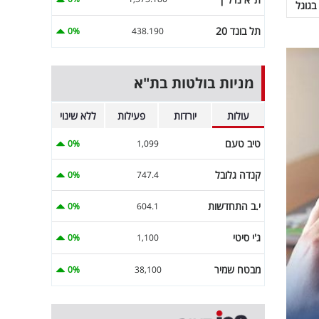
בגוגל
תל בונד 20
0%
438.190
מניות בולטות בת"א
עולות
יורדות
פעילות
ללא שינוי
טיב טעם
0%
1,099
קנדה גלובל
0%
747.4
י.ב התחדשות
0%
604.1
ג'י סיטי
0%
1,100
מבטח שמיר
0%
38,100