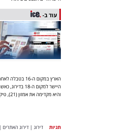
עוד ב-
והיא מקדימה את אמזון (21), טיקטוק (23) וגלובס (24) שנותרו בחוץ.
תגיות
דירוג
|
דירוג האתרים
|