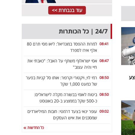
עוד בנבחרת >>
24/7 | כל הכותרות
למרות ההפסד במונדיאל: ליאו מסי תרם 80
08:41
אלף אירו לספרד
אסי ישראלוף משתף על האבל: "כאבתי את
08:47
חיי והיה עצוב"
ממוצע
רמי לוי, ויקטורי וקרפור: אותו סל קניות בפער
08:50
של כמעט 1,000 שקל
ביטוח לאומי בבשורה מקלה לישראלים:
08:50
כ-500 שקל בממוצע ב-20 באוגוסט
עופר ינאי בצעד דרמטי: חובות המיליארדים
09:02
שמסכנים את איש העסקים
כל החדשות