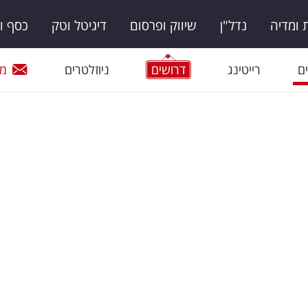
ומדיה
נדל"ן
שיווק ופרסום
דיגיטל וטק
כסף ו
ם
רייטינג
דרושים
ניוזלטרים
מי