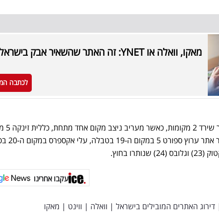
מאקו, וואלה או YNET: זה האתר שהשאיר אבק בישראל
לכתבה המ
הארץ במקום ה-16 בטבלה 
היישר למקום ה-18 בדירוג, כאש
עקבו אחרינו
דירוג האתרים המובילים בישראל
|
וואלה
|
ווינט
|
מאקו