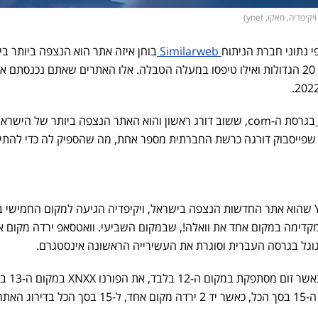
Similarweb
בוחן איזה אתר הוא הנצפה ביותר בי
אילו אתרים קרסו והדרדרו בדירוג 20 הגדולות ואילו טיפסו במעלה הטבלה. אלו האתרים שאתם נכנסתם
בגרסת ה-com, ששוב דורג ראשון והוא האתר הנצפה ביותר של הישרא
ד שפייסבוק דורגה כרשת החברתית מספר אחת, מה שהספיק לה כדי להתי
במקום הרביעי גם החודש, YNET שהוא אתר החדשות הנצפה בישראל, ויקיפדיה הגיעה למקום החמיש
קדימה במקום אחד את וואלה!, שבמקום השביעי. וואטסאפ ירדה מקום א
וגל בגרסה העברית וסוגרת את העשירייה הראשונה אינסטגרם.
טוויטר תפסה את המקום ה-1
בסך הכל, בעוד נטפליקס במקום ה-15 בסך הכל, כאשר יד 2 ירדה מקום אחד, ל-15 בסך הכל בדי