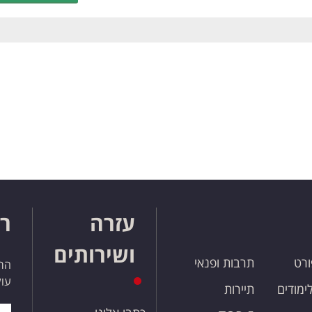
עזרה
רו
ושירותים
ורט
תרבות ופנאי
הרש
עול
לימודים
תיירות