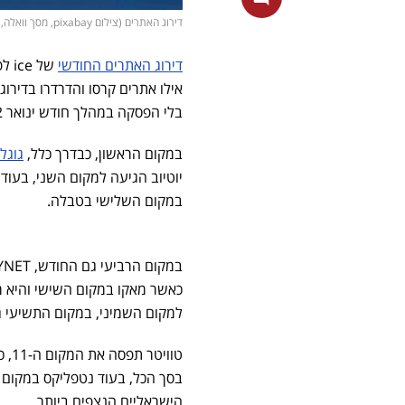
דירוג האתרים (צילום pixabay, מסך וואלה, ויקיפדיה, מאקו, ynet)
דירוג האתרים החודשי
של ice לפי נתוני חברת הניתוח
בלי הפסקה במהלך חודש ינואר 2022.
במקום הראשון, כבדרך כלל,
גוגל
יוטיוב הגיעה למקום השני, בעו
במקום השלישי בטבלה.
כאשר מאקו במקום השישי והיא מ
למקום השמיני, במקום התשיעי ג
הישראליים הנצפים ביותר.