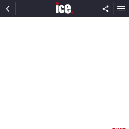
ראשי
הנבחרת
השוק
תקשורת
ומדיה
כסף
וצרכנות