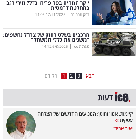
יוקר המחיה בפריפריה יגדל? מירי רגב
בהחלטה דרמטית
בריאות
|
דסק תחבורה
17/11/2025
14:05
תרבות
ופנאי
הרכבים בשלט רחוק של צה"ל נחשפים:
"משנים את כללי המשחק"
|
מערכת ice
6/8/2025
14:12
תיירות
TOP-
5
הבא
הקודם
1
2
3
המילון
דעות
הכלכלי
פודקאסט
קיימות, אמון וחוסן: המנועים החדשים של הצלחה
עסקית
40
יאיר אבידן
UNDER