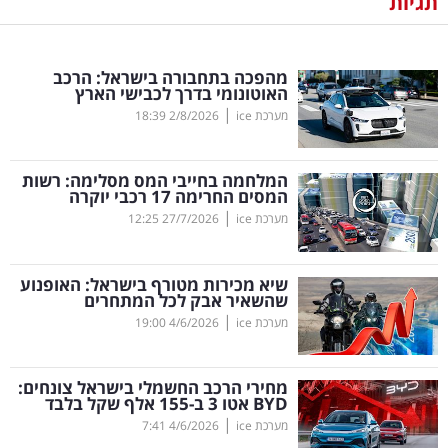
תגיות
נדל"ן
מהפכה בתחבורה בישראל: הרכב
דיגיטל
האוטונומי בדרך לכבישי הארץ
וטק
|
מערכת ice
2/8/2026
18:39
שיווק
המלחמה בחייבי המס מסלימה: רשות
ופרסום
המסים החרימה 17 רכבי יוקרה
|
מערכת ice
27/7/2026
12:25
משפט
שיא מכירות מטורף בישראל: האופנוע
מדדים
שהשאיר אבק לכל המתחרים
ומחקרים
|
מערכת ice
4/6/2026
19:00
דעות
מחירי הרכב החשמלי בישראל צונחים:
BYD
אטו 3 ב-155 אלף שקל בלבד
רכילות
|
מערכת ice
4/6/2026
7:41
עסקית