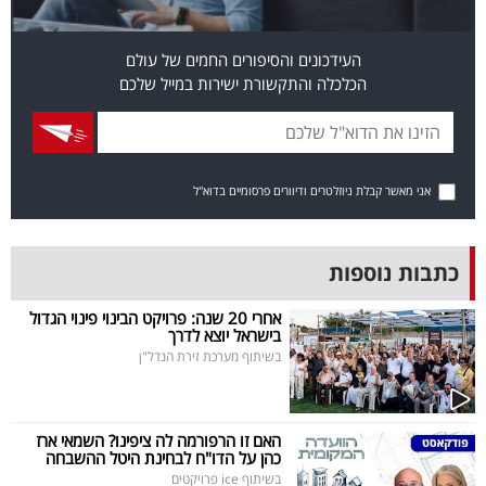
פרסמו
באייס
העידכונים והסיפורים החמים של עולם
הכלכלה והתקשורת ישירות במייל שלכם
עקבו
אחרינו:
אני מאשר קבלת ניוזלטרים ודיוורים פרסומיים בדוא"ל
כתבות נוספות
אחרי 20 שנה: פרויקט הבינוי פינוי הגדול
בישראל יוצא לדרך
בשיתוף מערכת זירת הנדל"ן
האם זו הרפורמה לה ציפינו? השמאי ארז
כהן על הדו"ח לבחינת היטל ההשבחה
בשיתוף ice פרויקטים