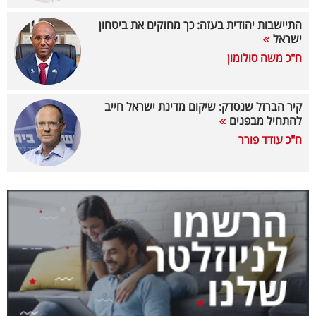
40
התיישבות יהודית בעזה: כך מחזקים את ביטחון
ישראל
ח"כ משה סולומון
שיתופי
פעולה
קיר הברזל שנסדק: שיקום מדינת ישראל חייב
להתחיל מבפנים
ח"כ עודד פורר
דרושים
ניוזלטרים
מייל
אדום