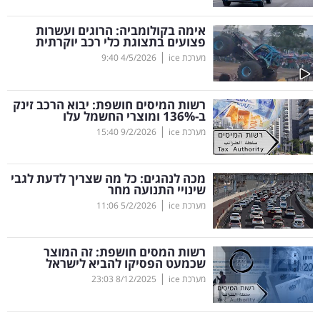
קריפטו
אימה בקולומביה: הרוגים ועשרות
פצועים בתצוגת כלי רכב יוקרתית
|
מערכת ice
4/5/2026
9:40
ויראלי
טלוויזיה
רשות המיסים חושפת: יבוא הרכב זינק
ב-136
%
ומוצרי החשמל עלו
עסקי
|
מערכת ice
9/2/2026
15:40
ספורט
מכה לנהגים: כל מה שצריך לדעת לגבי
קריירה
שינויי התנועה מחר
|
ולימודים
מערכת ice
5/2/2026
11:06
מינויים
רשות המסים חושפת: זה המוצר
שכמעט הפסיקו להביא לישראל
רייטינג
|
מערכת ice
8/12/2025
23:03
רכב