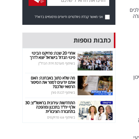
לכים
לה
אני מאשר קבלת ניוזלטרים ודיוורים פרסומיים בדוא"ל
כתבות נוספות
אחרי 20 שנה: פרויקט הבינוי
פינוי הגדול בישראל יוצא לדרך
בשיתוף מערכת זירת הנדל"ן
ון
מה שלא כתוב באבחנה: האם
אתם יודעים לספר את הסיפור
הרפואי שלכם?
בשיתוף לבנת פורן
התחדשות עירונית בראשל"צ: 30
אלף יח"ד בתכנון ומהפכה
בתחבורה הציבורית
בשיתוף ice פרויקטים
עי