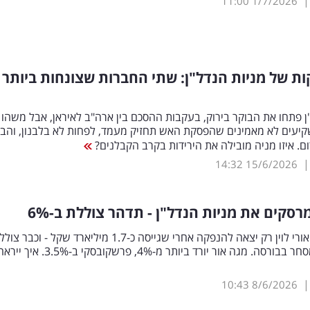
11:00
1/7/2026
 של מניות הנדל"ן: שתי החברות שצונחות ביותר
ן פתחו את הבוקר בירוק, בעקבות ההסכם בין ארה"ב לאיראן, אבל משהו
קיעים לא מאמינים שהפסקת האש תחזיק מעמד, לפחות לא בלבנון, והב
. איזו מניה מובילה את הירידות בקרב הקבלנים?
14:32
15/6/2026
רסקים את מניות הנדל"ן - תדהר צוללת ב-6
%
החברה של אורי לוין רק יצאה להנפקה אחרי שגייסה כ-1.7 מיליארד שקל - וכבר צ
בפתיחת המסחר בבורסה. מגה אור יורד ביותר מ-4%, פרשקובסקי ב-3.5%. איך י
10:43
8/6/2026