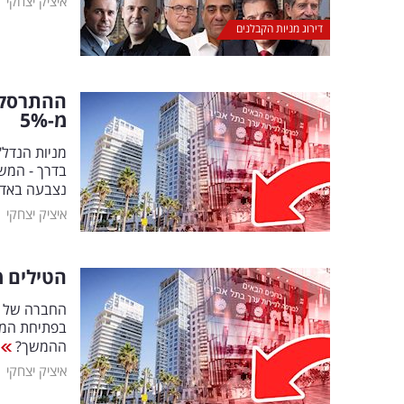
|
איציק יצחקי
דירוג מניות הקבלנים
ההתרסקות
מ-5
%
מניות הנדל"
בדרך - המש
נצבעה באדום
|
איציק יצחקי
הטילים מ
ההמשך?
|
איציק יצחקי