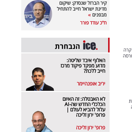
קיר הברזל שנסדק: שיקום
מדינת ישראל חייב להתחיל
מבפנים
ח"כ עודד פורר
הנבחרת
 קרה
ורסה
האלוף איבד שליטה:
מדוע מפקד פיקוד מרכז
חייב ללכת?
יריב אופנהיימר
לא האבטלה: זה האיום
וללת
הכלכלי החדש שה-AI
יראה
עלול להביא לעולם |
פרופ' ירון זליכה
פרופ' ירון זליכה