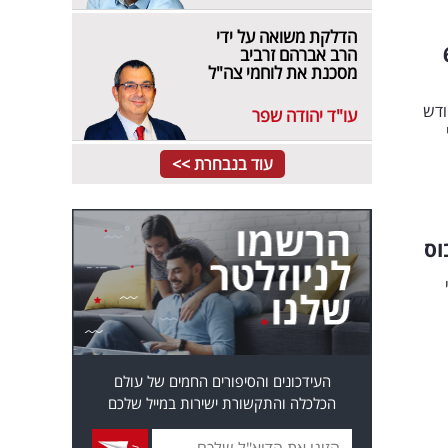
הדלקת משואה על ידי
 זה הקבלן שהרוויח עוד 6
הרב אברהם זרביב
מסכנת את לוחמי צה"ל
ודש
עו"ד יהודה שפר
עוד בנבחרת >>
וס
העידכונים והסיפורים החמים של עולם
הכלכלה והתקשורת ישירות במייל שלכם