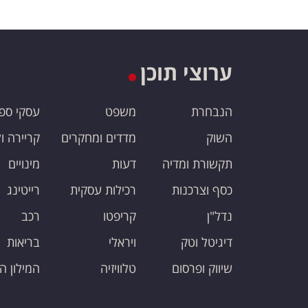
ערוצי תוכן
הנבחרת
משפט
עסקי ספ
השוק
מדדים ומחקרים
קריירה ו
תקשורת ומדיה
דעות
מינויים
כסף וצרכנות
רכילות עסקית
רייטינג
נדל"ן
קריפטו
רכב
דיגיטל וטק
ויראלי
בריאות
שיווק ופרסום
טלוויזיה
המילון ה