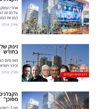
אחרי הפסקה
על מניות הנ
המניות המו
|
איציק יצחקי
זינוק של ע
בחודש
מאז סיום המ
ובינוי וישר
|
איציק יצחקי
דירוג מניות הקבלנים
מסוכן"
מה-7 ב