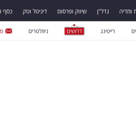
ומדיה
נדל"ן
שיווק ופרסום
דיגיטל וטק
כסף ו
ם
רייטינג
דרושים
ניוזלטרים
מי