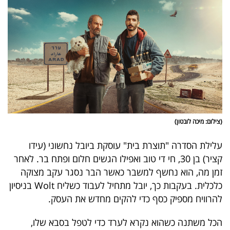
40
שיתופי
פעולה
דרושים
(צילום: מיכה לובטון)
ניוזלטרים
עלילת הסדרה "תוצרת בית" עוסקת ביובל נחשוני (עידו
קציר) בן 30, חי די טוב ואפילו הגשים חלום ופתח בר. לאחר
זמן מה, הוא נחשף למשבר כאשר הבר נסגר עקב מצוקה
מייל
כלכלית. בעקבות כך, יובל מתחיל לעבוד כשליח Wolt בניסיון
אדום
להרוויח מספיק כסף כדי להקים מחדש את העסק.
הכל משתנה כשהוא נקרא לערד כדי לטפל בסבא שלו,