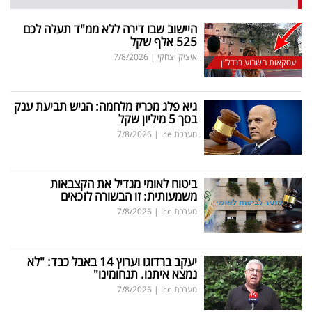
היישוב שבו דירה ללא ממ"ד תעלה לכם
525 אלף שקל
איציק יצחקי
|
7/8/2026
עסקאות השבוע בנדל"ן
גיא פלג מכריז מלחמה: הגיש תביעת ענק
בסך 5 מיליון שקל
מערכת ice
|
7/8/2026
ביטוח לאומי מגדיל את הקצבאות
משמעותית: זו הבשורה לזכאים
מערכת ice
|
7/8/2026
יעקב ברדוגו וערוץ 14 באבל כבד: "לא
נמצא איתנו. תנחומינו"
מערכת ice
|
7/8/2026