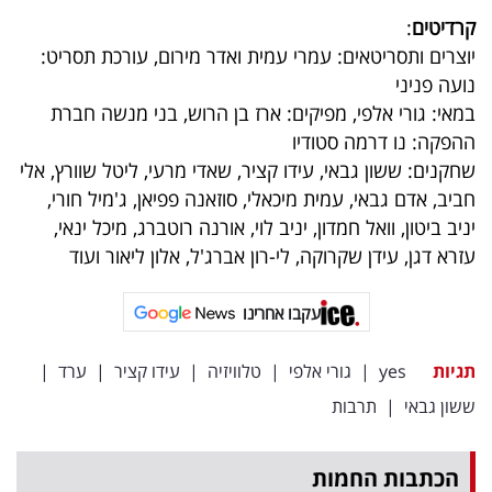
קרדיטים
:
יוצרים ותסריטאים: עמרי עמית ואדר מירום, עורכת תסריט:
נועה פניני
במאי: גורי אלפי, מפיקים: ארז בן הרוש, בני מנשה חברת
ההפקה: נו דרמה סטודיו
שחקנים: ששון גבאי, עידו קציר, שאדי מרעי, ליטל שוורץ, אלי
חביב, אדם גבאי, עמית מיכאלי, סוזאנה פפיאן, ג'מיל חורי,
יניב ביטון, וואל חמדון, יניב לוי, אורנה רוטברג, מיכל ינאי,
עזרא דגן, עידן שקרוקה, לי-רון אברג'ל, אלון ליאור ועוד
עקבו אחרינו
תגיות
yes
|
גורי אלפי
|
טלוויזיה
|
עידו קציר
|
ערד
|
ששון גבאי
|
תרבות
הכתבות החמות