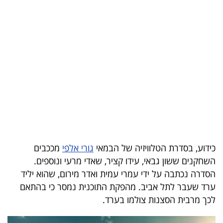
בריאות
תרבות
ופנאי
תיירות
TOP-
5
המילון
כידוע, בסדרת הטלוויזיה של הבמאי
גורי אלפי
מככבים
הכלכלי
השחקנים ששון גבאי, עידו קציר, שאדי מרעי ונוספים.
הסדרה נכתבה על ידי עמרי עמית ואדר מירום, שהוא יליד
פודקאסט
ערד שעבר לתל אביב. מהפקת התוכנית נמסר כי בהתאם
לכך מרבית הסצנות צולמו בערד.
40
UNDER