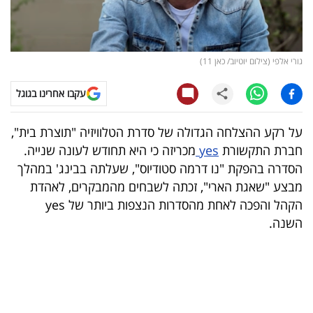
קריפטו
ויראלי
גורי אלפי (צילום יוטיוב/ כאן 11)
טלוויזיה
עקבו אחרינו בגוגל
עסקי
על רקע ההצלחה הגדולה של סדרת הטלוויזיה "תוצרת בית",
ספורט
חברת התקשורת
yes
מכריזה כי היא תחודש לעונה שנייה.
הסדרה בהפקת "נו דרמה סטודיוס", שעלתה בבינג' במהלך
קריירה
מבצע "שאגת הארי", זכתה לשבחים מהמבקרים, לאהדת
ולימודים
הקהל והפכה לאחת מהסדרות הנצפות ביותר של yes
השנה.
מינויים
רייטינג
רכב