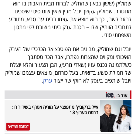
פרסמו
שמוליק (ששון גבאי) שהחליט לברוח מבית האבות בו הוא
מתגורר. שמוליק עקשן ויובל מבין שאין שום סיכוי שיסכים
באייס
לחזור לשם, וכך הוא מוצא את עצמו בבית עם סבא, מתוודע
לתחביב הוותיק שלו – הכנת ערק ביתי משובח לפי מתכון
עקבו
משפחתי סודי.
אחרינו:
יובל וגם שמוליק, מבינים את הפוטנציאל הכלכלי של הערק
האיכותי ומקווים שהצרות נפתרו, אבל הכל מסתבך
כשלתמונה נכנס עזיז (שאדי מרעי), הבן הצעיר והלא יוצלח
של חמולת פשע בדואית. בעל כורחם, מוצאים עצמם שמוליק
ויובל שותפים בעסק לא חוקי של ייצור
ערק
.
עוד ב-
אייל ברקוביץ' מתפוצץ על מוריה אסרף בשידור חי:
דרמה בערוץ 13
לכתבה המלאה