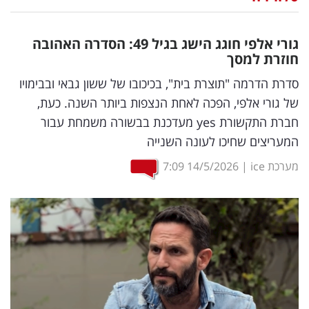
נדל"ן
גורי אלפי חוגג הישג בגיל 49: הסדרה האהובה
דיגיטל
חוזרת למסך
וטק
סדרת הדרמה "תוצרת בית", בכיכובו של ששון גבאי ובבימויו
של גורי אלפי, הפכה לאחת הנצפות ביותר השנה. כעת,
שיווק
חברת התקשורת yes מעדכנת בבשורה משמחת עבור
ופרסום
המעריצים שחיכו לעונה השנייה
משפט
מערכת ice
|
14/5/2026
7:09
מדדים
ומחקרים
דעות
רכילות
עסקית