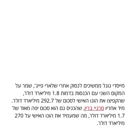
בריאות
תרבות
ופנאי
תיירות
TOP-
5
המילון
מייסדי גוגל ממשיכים לנסוק אחרי שלארי פייג', שמר על
הכלכלי
המקום השני עם הכנסות בדמות 1.8 מיליארד דולר,
שהקפיצו את הונו האישי לסכום של 292.7 מיליארד דולר.
פודקאסט
מיד אחריו
סרגיי ברין
, שהכניס גם הוא סכום יפה מאוד של
1.7 מיליארד דולר, מה שמעמיד את הונו האישי על 270
40
מיליארד דולר.
UNDER