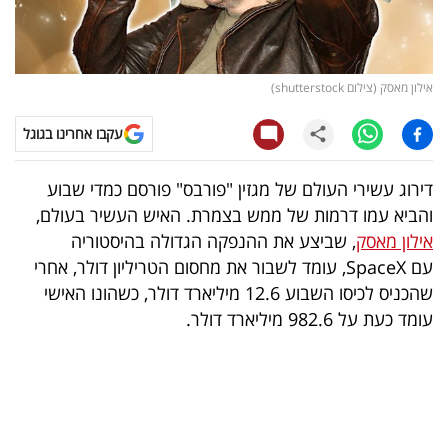
קריפטו
ויראלי
אילון מאסק (צילום shutterstock)
טלוויזיה
עקבו אחרינו בגוגל
עסקי
דירוג עשירי העולם של מגזין "פורבס" פורסם כמדי שבוע
ספורט
והביא עמו דרמות של ממש בצמרת. האיש העשיר בעולם,
אילון מאסק
, שביצע את ההנפקה הגדולה בהיסטוריה
קריירה
עם SpaceX, עומד לשבור את מחסום הטריליון דולר, אחרי
ולימודים
שהכניס לכיסו השבוע 12.6 מיליארד דולר, כשהונו האישי
עומד כעת על 982.6 מיליארד דולר.
מינויים
רייטינג
רכב