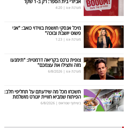
אביזרי בית הספר: רק ב-1 שקל
מערכת ice
|
4:20
מיכל אנסקי חושפת בווידוי כואב: "אני
פשוט יושבת ובוכה"
מערכת ice
|
1:23
צופית גרנט בקריאה דרמטית: "תימנעו
מזה ותצילו את עצמכם"
מערכת ice
|
6/8/2026
תשכחו מכל מה שידעתם על תחליפי חלב:
הפיתוח שמביא חוויית יוגורט מושלמת
בשיתוף שטראוס
|
6/8/2026