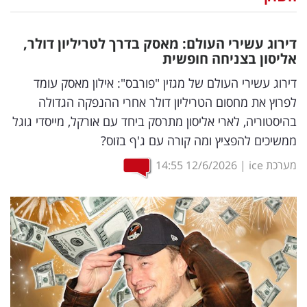
נדל"ן
דירוג עשירי העולם: מאסק בדרך לטריליון דולר,
דיגיטל
אליסון בצניחה חופשית
וטק
דירוג עשירי העולם של מגזין "פורבס": אילון מאסק עומד
לפרוץ את מחסום הטריליון דולר אחרי ההנפקה הגדולה
שיווק
בהיסטוריה, לארי אליסון מתרסק ביחד עם אורקל, מייסדי גוגל
ופרסום
ממשיכים להפציץ ומה קורה עם ג'ף בזוס?
משפט
מערכת ice
|
12/6/2026
14:55
מדדים
ומחקרים
דעות
רכילות
עסקית