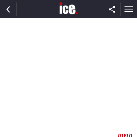
ראשי
הנבחרת
השוק
תקשורת
ומדיה
כסף
וצרכנות
השוק