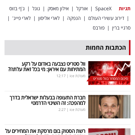
תגיות
SpaceX
|
אורקל
|
אילון מאסק
|
גוגל
|
ג'ף בזוס
|
דירוג עשירי העולם
|
הנפקה
|
לארי אליסון
|
לארי פייג'
|
סרגיי ברין
|
פורבס
הכתבות החמות
וול סטריט נצבעה באדום על רקע
המתיחות עם איראן: מי בכל זאת עלתה?
מערכת ice
|
12:17
סיכום המסחר בוול סטריט
חברת התעופה בבעלות ישראלית בדרך
למהפכה: זה השינוי הדרמטי
מערכת ice
|
2:27
רשת הסטוק בום מרסקת את המחירים על