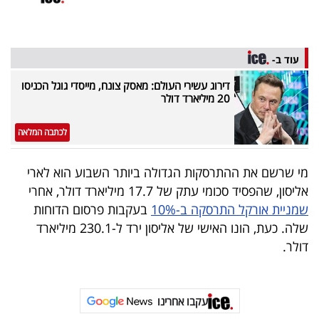
פרסמו
באייס
עוד ב-
עקבו
אחרינו:
דירוג עשירי העולם: מאסק צונח, מייסדי גוגל הכניסו
20 מיליארד דולר
לכתבה המלאה
מי שרשם את ההתרסקות הגדולה ביותר השבוע הוא לארי
אליסון, שהפסיד סכומי עתק של 17.7 מיליארד דולר, אחרי
שמניית אורקל התרסקה ב-10%
בעקבות פרסום הדוחות
שלה. כעת, הונו האישי של אליסון ירד ל-230.1 מיליארד
דולר.
עקבו אחרינו