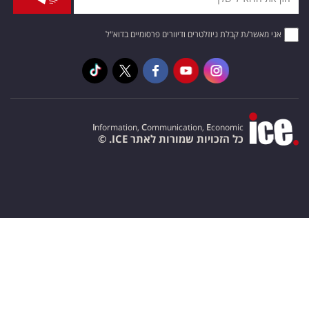
אני מאשר/ת קבלת ניוזלטרים ודיוורים פרסומיים בדוא"ל
I
nformation,
C
ommunication,
E
conomic
כל הזכויות שמורות לאתר ICE. ©