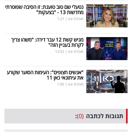
נטעלי שם טוב טוענת: זו הסיבה שפוטרתי
מחדשות 13 - "בצעקות"
מערכת ice
|
1:27
מגיש קשת 12 עבר דירה: "משהו צריך
לקרות בעניין הזה"
מערכת ice
|
12:52
"אנשים חצופים": העימות הסוער שקורע
את עיתונאי כאן 11
מערכת ice
|
1:05
תגובות לכתבה
(0)
: