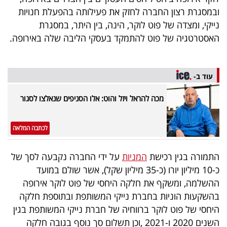
40
ובמסגרת רצון החברה לחזק את פעילותה בהפעלת חנויות
נייקי, ומצדה של פוט לוקר, הינה, בין היתר, במסגרת
האסטרטגיה של פוט להתמקד בעסקי הליבה שלה באירופה.
שיתופי
פעולה
עוד ב-
מכה להראל ויזל והוט: אלו הסניפים שנאלצו לסגור
דרושים
לכתבה המלאה
ניוזלטרים
התמורה בגין רכישת
המניות
על ידי החברה נקבעה לסך של
כ-10 מיליון יורו (כ-35 מיליון שקל), אשר שולם במועד
מייל
ההשלמה, ומשקף את חלקה היחסי של פוט לוקר אירופה
אדום
בהשקעות הוניות בחברת נייקי המשותפת ובתוספת חלקה
היחסי של פוט לוקר ברווחיה של חברת נייקי המשותפת בגין
השנים 2020 ו-2021 ,וכן תשלום סך נוסף בגובה חלקה