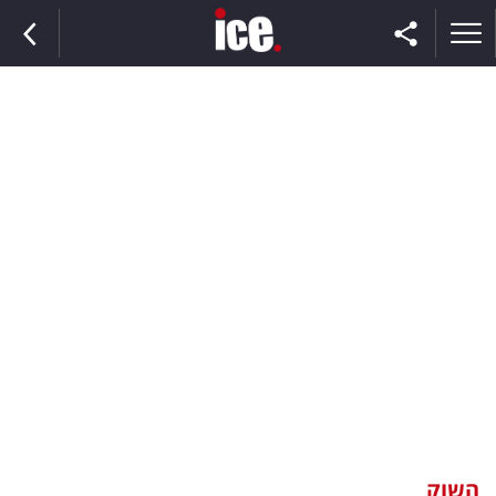
ראשי
הנבחרת
השוק
תקשורת
ומדיה
כסף
וצרכנות
השוק