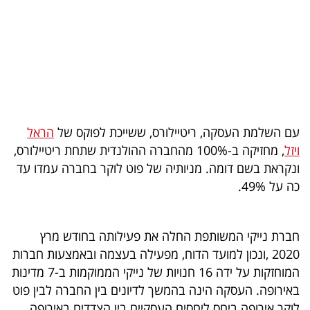
בריאות
תרבות
ופנאי
תיירות
עם השלמת העסקה, ריטיילורס, ששייכת לפוקס של
הראל
TOP-
ויזל
, מחזיקה ב-100% מהחברה ההולנדית שתחת ריטיילורס,
5
ונקראת בשם דומה. מניותיה של פוט לוקר בחברה עמדו עד
כה על 49%.
המילון
הכלכלי
חברת נייקי המשותפת החלה את פעילותה בחודש מרץ
פודקאסט
2020 ,ונכון למועד הדוח, מפעילה בעצמה ובאמצעות חברות
המוחזקות על ידה 16 חנויות של נייקי הממוקמות ב-7 מדינות
40
באירופה. העסקה הינה בהמשך לדיונים בין החברה לבין פוט
UNDER
לוקר אירופה ביחס ליחסים העסקיים בין הצדדים באירופה,