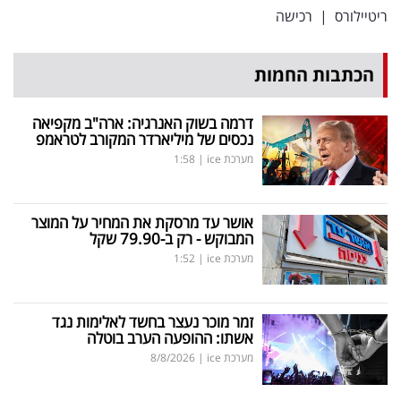
ריטיילורס
|
רכישה
הכתבות החמות
דרמה בשוק האנרגיה: ארה"ב מקפיאה
נכסים של מיליארדר המקורב לטראמפ
מערכת ice
|
1:58
אושר עד מרסקת את המחיר על המוצר
המבוקש - רק ב-79.90 שקל
מערכת ice
|
1:52
זמר מוכר נעצר בחשד לאלימות נגד
אשתו: ההופעה הערב בוטלה
מערכת ice
|
8/8/2026