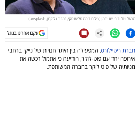
קריפטו
הראל ויזל ודובי שניידמן (צילום דימה טליאנסקי, נמרוד גליקמן, unsplash)
ויראלי
עקבו אחרינו בגוגל
טלוויזיה
חברת ריטיילורס
, המפעילה בין היתר חנויות של נייקי ברחבי
עסקי
אירופה יחד עם פוט-לוקר, הודיעה כי אתמול רכשה את
ספורט
מניותיה של פוט לוקר בחברה המשותפת.
קריירה
ולימודים
מינויים
רייטינג
רכב