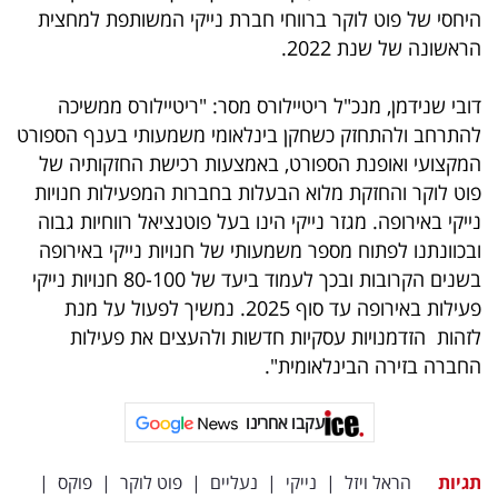
פרסמו
היחסי של פוט לוקר ברווחי חברת נייקי המשותפת למחצית
באייס
הראשונה של שנת 2022.
עקבו
דובי שנידמן, מנכ"ל ריטיילורס מסר: "ריטיילורס ממשיכה
להתרחב ולהתחזק כשחקן בינלאומי משמעותי בענף הספורט
אחרינו:
המקצועי ואופנת הספורט, באמצעות רכישת החזקותיה של
פוט לוקר והחזקת מלוא הבעלות בחברות המפעילות חנויות
נייקי באירופה. מגזר נייקי הינו בעל פוטנציאל רווחיות גבוה
ובכוונתנו לפתוח מספר משמעותי של חנויות נייקי באירופה
בשנים הקרובות ובכך לעמוד ביעד של 80-100 חנויות נייקי
פעילות באירופה עד סוף 2025. נמשיך לפעול על מנת
לזהות הזדמנויות עסקיות חדשות ולהעצים את פעילות
החברה בזירה הבינלאומית".
עקבו אחרינו
תגיות
הראל ויזל
|
נייקי
|
נעליים
|
פוט לוקר
|
פוקס
|