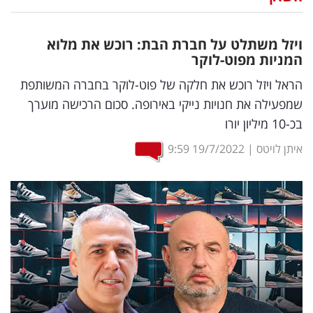
נדל"ן
ויזל משתלט על חברת הבת: רוכש את מלוא
דיגיטל
המניות מפוט-לוקר
וטק
הראל ויזל רוכש את חלקה של פוט-לוקר בחברה המשותפת
שמפעילה את חנויות נייקי באירופה. סכום הרכישה מוערך
שיווק
בכ-10 מיליון יורו
ופרסום
איתן לויטס
|
19/7/2022
9:59
משפט
מדדים
ומחקרים
דעות
רכילות
עסקית