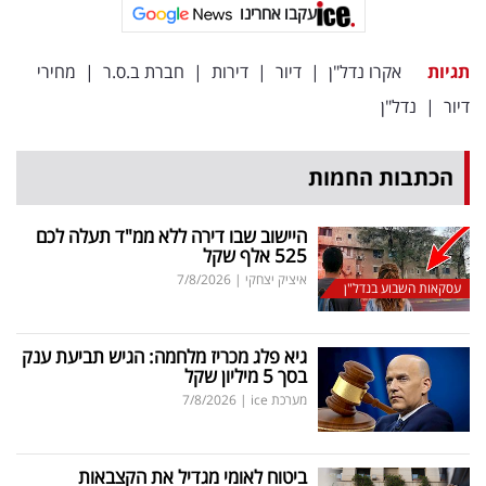
עקבו אחרינו
תגיות
אקרו נדל"ן
|
דיור
|
דירות
|
חברת ב.ס.ר
|
מחירי
דיור
|
נדל"ן
הכתבות החמות
היישוב שבו דירה ללא ממ"ד תעלה לכם
525 אלף שקל
איציק יצחקי
|
7/8/2026
עסקאות השבוע בנדל"ן
גיא פלג מכריז מלחמה: הגיש תביעת ענק
בסך 5 מיליון שקל
מערכת ice
|
7/8/2026
ביטוח לאומי מגדיל את הקצבאות