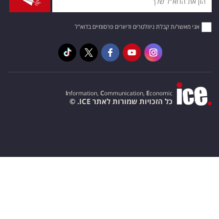
אני מאשר/ת קבלת ניוזלטרים ודיוורים פרסומיים בדוא"ל
I
nformation,
C
ommunication,
E
conomic
כל הזכויות שמורות לאתר ICE. ©