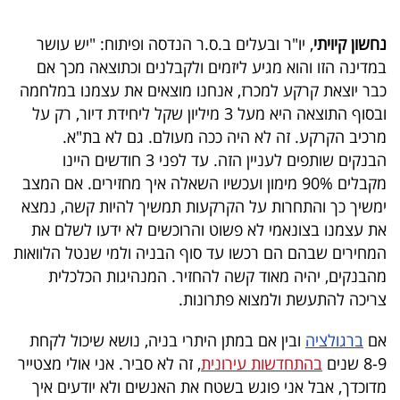
פרסמו
באייס
נחשון קיויתי
, יו"ר ובעלים ב.ס.ר הנדסה ופיתוח: "יש עושר
במדינה הזו והוא מגיע ליזמים ולקבלנים וכתוצאה מכך אם
עקבו
כבר יוצאת קרקע למכרז, אנחנו מוצאים את עצמנו במלחמה
אחרינו:
ובסוף התוצאה היא מעל 3 מיליון שקל ליחידת דיור, רק על
מרכיב הקרקע. זה לא היה ככה מעולם. גם לא בת"א.
הבנקים שותפים לעניין הזה. עד לפני 3 חודשים היינו
מקבלים 90% מימון ועכשיו השאלה איך מחזירים. אם המצב
ימשיך כך והתחרות על הקרקעות תמשיך להיות קשה, נמצא
את עצמנו בצונאמי לא פשוט והרוכשים לא ידעו לשלם את
המחירים שבהם הם רכשו עד סוף הבניה ולמי שנטל הלוואות
מהבנקים, יהיה מאוד קשה להחזיר. המנהיגות הכלכלית
צריכה להתעשת ולמצוא פתרונות.
אם
ברגולציה
ובין אם במתן היתרי בניה, נושא שיכול לקחת
8-9 שנים
בהתחדשות עירונית
, זה לא סביר. אני אולי מצטייר
מדוכדך, אבל אני פוגש בשטח את האנשים ולא יודעים איך