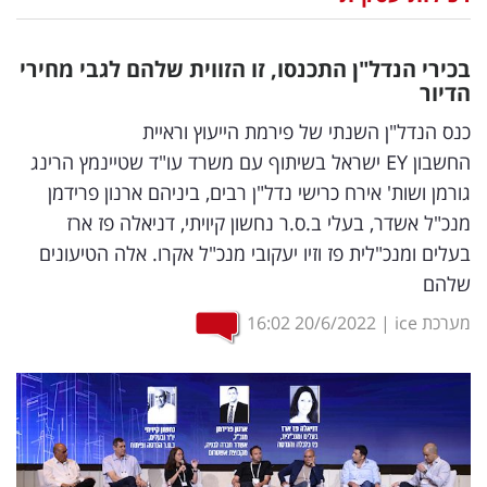
נדל"ן
בכירי הנדל"ן התכנסו, זו הזווית שלהם לגבי מחירי
דיגיטל
הדיור
וטק
כנס הנדל"ן השנתי של פירמת הייעוץ וראיית
החשבון EY ישראל בשיתוף עם משרד עו"ד שטיינמץ הרינג
שיווק
גורמן ושות' אירח כרישי נדל"ן רבים, ביניהם ארנון פרידמן
ופרסום
מנכ"ל אשדר, בעלי ב.ס.ר נחשון קיויתי, דניאלה פז ארז
בעלים ומנכ"לית פז וזיו יעקובי מנכ"ל אקרו. אלה הטיעונים
משפט
שלהם
מדדים
מערכת ice
|
20/6/2022
16:02
ומחקרים
דעות
רכילות
עסקית