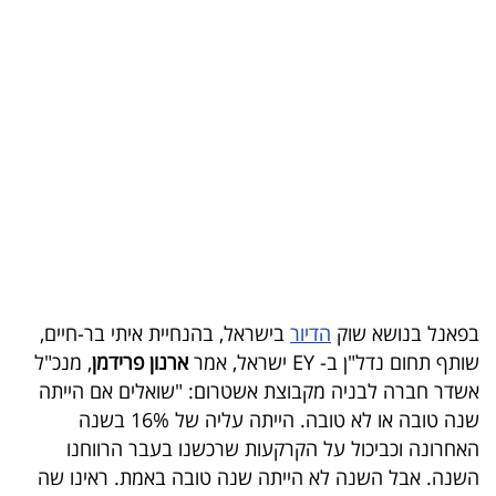
בריאות
תרבות
ופנאי
תיירות
TOP-
5
המילון
בפאנל בנושא שוק
הדיור
בישראל, בהנחיית איתי בר-חיים,
הכלכלי
שותף תחום נדל"ן ב- EY ישראל, אמר
ארנון פרידמן
, מנכ"ל
אשדר חברה לבניה מקבוצת אשטרום: "שואלים אם הייתה
פודקאסט
שנה טובה או לא טובה. הייתה עליה של 16% בשנה
40
האחרונה וכביכול על הקרקעות שרכשנו בעבר הרווחנו
השנה. אבל השנה לא הייתה שנה טובה באמת. ראינו שה
UNDER