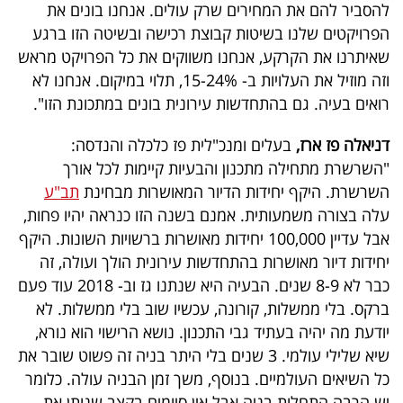
להסביר להם את המחירים שרק עולים. אנחנו בונים את
הפרויקטים שלנו בשיטות קבוצת רכישה ובשיטה הזו ברגע
שאיתרנו את הקרקע, אנחנו משווקים את כל הפרויקט מראש
וזה מוזיל את העלויות ב- 15-24%, תלוי במיקום. אנחנו לא
רואים בעיה. גם בהתחדשות עירונית בונים במתכונת הזו".
דניאלה פז ארז,
בעלים ומנכ"לית פז כלכלה והנדסה:
"השרשרת מתחילה מתכנון והבעיות קיימות לכל אורך
השרשרת. היקף יחידות הדיור המאושרות מבחינת
תב"ע
עלה בצורה משמעותית. אמנם בשנה הזו כנראה יהיו פחות,
אבל עדיין 100,000 יחידות מאושרות ברשויות השונות. היקף
יחידות דיור מאושרות בהתחדשות עירונית הולך ועולה, זה
כבר לא 8-9 שנים. הבעיה היא שנתנו גז וב- 2018 עוד פעם
ברקס. בלי ממשלות, קורונה, עכשיו שוב בלי ממשלות. לא
יודעת מה יהיה בעתיד גבי התכנון. נושא הרישוי הוא נורא,
שיא שלילי עולמי. 3 שנים בלי היתר בניה זה פשוט שובר את
כל השיאים העולמיים. בנוסף, משך זמן הבניה עולה. כלומר
יש הרבה התחלות בניה אבל אין סיומים בקצב שנותן את