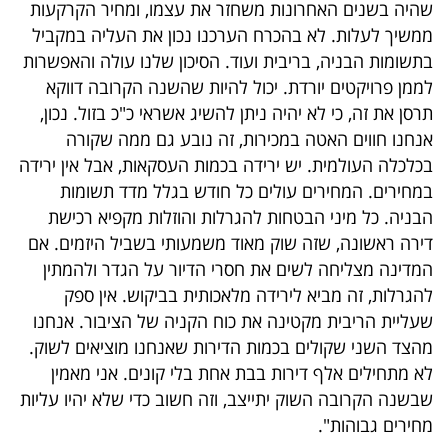
שהיה בשנים האחרונות משחזר את עצמו, ומחיר הקרקעות
40
ממשיך לעלות. לא בהכרח הערכנו נכון את העליה במקביל
בתשומות הבניה, בריבית ועוד. הסיכון שלנו עולה והאפשרות
לממן פרויקטים יורדת. יכול להיות שהשנה הקרובה דווקא
שיתופי
תרסן את זה, כי לא יהיה ניתן להשיג אשראי כ"כ בזול. נכון,
פעולה
אנחנו חווים האטה במכירות, זה נובע גם ממה שקורה
בכלכלה העולמית. יש ירידה בכמות העסקאות, אבל אין ירידה
במחירים. המחירים עולים כל חודש בגלל מדד תשומות
הבניה. כל מיני הבטחות להגרלות והוזלות מקפיא רכישת
דרושים
דירה ראשונה, שזה שוק מאוד משמעותי בשביל היזמים. אם
המדינה מצליחה לשים את חסרי הדיור על הגדר ולהמתין
ניוזלטרים
להגרלות, זה מביא לירידה מלאכותית בביקוש. אין ספק
שעליית הריבית מקטינה את כוח הקניה של הציבור. אנחנו
מהצד השני שקולים בכמות הדירות שאנחנו מוציאים לשוק.
מייל
לא מתחילים אלף דירות בבת אחת בלי קונים. אני מאמין
אדום
שבשנה הקרובה השוק יתייצב, וזה חשוב כדי שלא יהיו עליות
מחירים גבוהות".