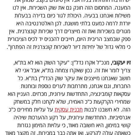
המענה. המחסום הזה חונק גם את שוק השכירות. אין לנו
משילות ואנחנו בבעיה. היכולת לגור כיום בדירה בבעלות
יורדת לרמה כמעט בלתי מושגת. לכן האלטרנטיבה היא
מגורים בשכירות ואת זה מייצרים דרך שכירות קונצרנית. אין
ספק שבמצב הריבית היום, חייבים להכניס יד לכיס הציבורית
כי מלאי גדול של יחידות דיור לשכירות קונצרנית זה הפתרון".
זיו יעקובי,
מנכ"ל אקרו נדל"ן: "עיקר השוק הוא לא בת"א,
צריך לומר את זה. נכון שאקרו צמחה בת"א, אבל אני לא
חושב שאנחנו מייצגים את עיקר שוק הנדל"ן בת"א. כל
החברות, וגם אנחנו, מתרחבות לערים נוספת ובוחנות
עסקאות קומבינציה, התחדשות עירונית, מכרזים. העניין הוא
שמחירי הקרקעות כ"כ האמירו, שלא לקחנו חלק במשחק
הזה. לא חשבנו לבנות
תכנית עסקית
על עליות מחירים כ"כ
אגרסיביות. התחדשות עירונית, על רקע ההערכות שיהיה
קושי במימון, היא חשובה מאוד, כי עלויות המימון נגזרות
כשאתה עולה לקרקע, ואז אתה כבר במכירות. זה מקצר מאוד