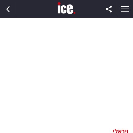
ראשי
הנבחרת
השוק
תקשורת
ומדיה
כסף
וצרכנות
ויראלי