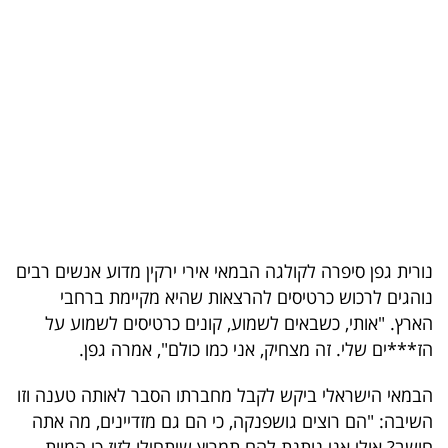
בריאות
תרבות
ופנאי
תיירות
TOP-
5
נורית גפן סיפרה לקולגה הבמאי אירי ירקין מדוע אנשים רבים
המילון
נוהגים לרכוש כרטיסים להרצאות שהיא מקיימת ברחבי
הכלכלי
הארץ. "אותי, כשבאים לשמוע, קונים כרטיסים לשמוע על
הז***ים שלי. זה מצחיק, אני כמו כולם", אמרה גפן.
פודקאסט
הבמאי הישראלי ביקש לקבל מחברתו הסבר לאותה טענה וזו
40
השיבה: "הם רוצים גושפנקה, כי הם גם מזדיינים, מה אתה
UNDER
חושב? אולי אני נותנת להם תמריץ שיתחילו לזוז כי המוות