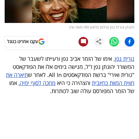
קריפטו
ויראלי
יהונתן ונורית גפן (צילום פלאש 90/ משה שי)
טלוויזיה
עקבו אחרינו בגוגל
עסקי
נורית גפן,
אימו של הזמר אביב גפן ורעייתו לשעבר של
ספורט
המשורר יהונתן גפן ז"ל, מגישה בימים אלו את הפודקאסט
"נורית ואירי" ברשת הפודקאסטים All In. לאחר ש
תיארה את
קריירה
חווית המוות כחיובית
והצהירה כי היא
מחכה לסוף ימיה
, אמו
ולימודים
של הזמר המפורסם עולה שוב לכותרות.
מינויים
רייטינג
רכב