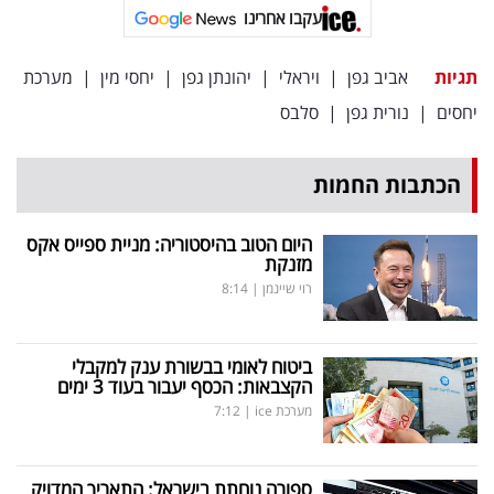
עקבו אחרינו
תגיות
אביב גפן
|
ויראלי
|
יהונתן גפן
|
יחסי מין
|
מערכת
יחסים
|
נורית גפן
|
סלבס
הכתבות החמות
היום הטוב בהיסטוריה: מניית ספייס אקס
מזנקת
רוי שיינמן
|
8:14
ביטוח לאומי בבשורת ענק למקבלי
הקצבאות: הכסף יעבור בעוד 3 ימים
מערכת ice
|
7:12
ספורה נוחתת בישראל: התאריך המדויק