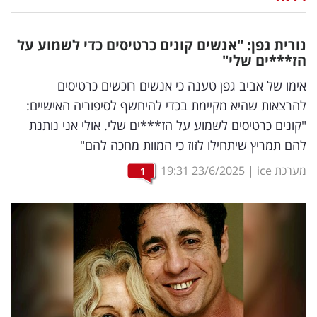
נדל"ן
נורית גפן: "אנשים קונים כרטיסים כדי לשמוע על
דיגיטל
הז***ים שלי"
וטק
אימו של אביב גפן טענה כי אנשים רוכשים כרטיסים
להרצאות שהיא מקיימת בכדי להיחשף לסיפוריה האישיים:
שיווק
"קונים כרטיסים לשמוע על הז***ים שלי. אולי אני נותנת
ופרסום
להם תמריץ שיתחילו לזוז כי המוות מחכה להם"
משפט
מערכת ice
|
23/6/2025
19:31
1
מדדים
ומחקרים
דעות
רכילות
עסקית