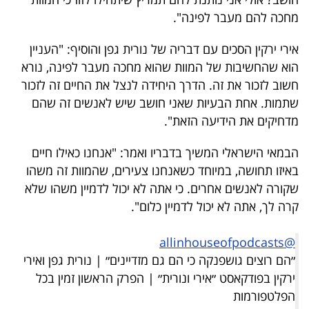
40
מחכה להם מעבר לפינה".
אירי ירקין הסכים עם דבריה של נורית גפן והוסיף: "העניין
שיתופי
הוא שהחשיבות של המוות שהוא מחכה מעבר לפינה, נורא
חשוב לזכור את זה. הדרך היחידה לנצל את החיים זה לזכור
פעולה
שתמות. אחת הבעיות שאני חושב שיש לאנשים זה שהם
מדחיקים את הידיעה הזאת".
הבמאי הישראלי המשיך בדבריו ואמר: "אנחנו כאילו חיים
דרושים
באיזו תחושה, במיוחד כשאנחנו צעירים, שהמוות זה משהו
ניוזלטרים
שקורה לאנשים אחרים. כי אתה לא יכול לדמיין משהו שלא
קרה לך, אתה לא יכול לדמיין כלום".
מייל
@allinhouseofpodcasts
״הם רוצים גושפנקה כי הם גם מזדיינים״ | נורית גפן ואירי
אדום
ירקין בפודקאסט ״אירי ונורית״ | הפרק הראשון זמין בכל
הפלטפורמות