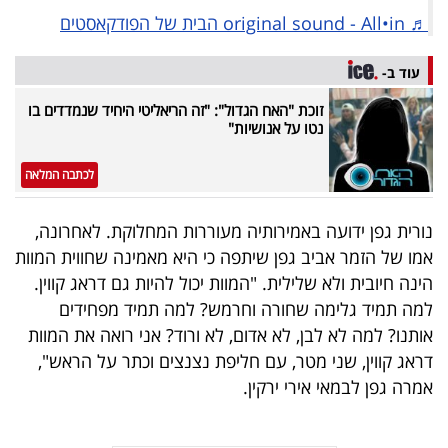
פרסמו
♬ original sound - All•in הבית של הפודקאסטים
באייס
עוד ב-
עקבו
זוכת "האח הגדול": "זה הריאליטי היחיד שנמדדים בו
אחרינו:
נטו על אנושיות"
לכתבה המלאה
נורית גפן ידועה באמירותיה מעוררות המחלוקת. לאחרונה,
אמו של הזמר אביב גפן שיתפה כי היא מאמינה שחווית המוות
הינה חיובית ולא שלילית. "המוות יכול להיות גם דראג קווין.
למה תמיד גלימה שחורה וחרמש? למה תמיד מפחידים
אותנו? למה לא לבן, לא אדום, לא ורוד? אני רואה את המוות
דראג קווין, שני מטר, עם חליפת נצנצים וכתר על הראש",
אמרה גפן לבמאי אירי ירקין.