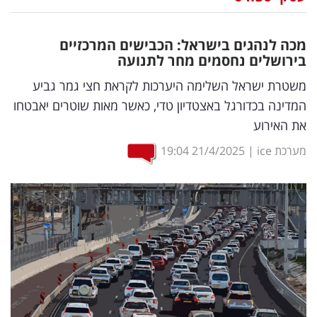
נדל"ן
מכה לנהגים בישראל: הכבישים המרכזיים
דיגיטל
בירושלים נחסמים מחר לתנועה
וטק
משטרת ישראל השלימה היערכות לקראת חצי גמר גביע
המדינה בכדורגל באצטדיון טדי, כאשר מאות שוטרים יאבטחו
שיווק
את האירוע
ופרסום
מערכת ice
|
21/4/2025
19:04
משפט
מדדים
ומחקרים
דעות
רכילות
עסקית