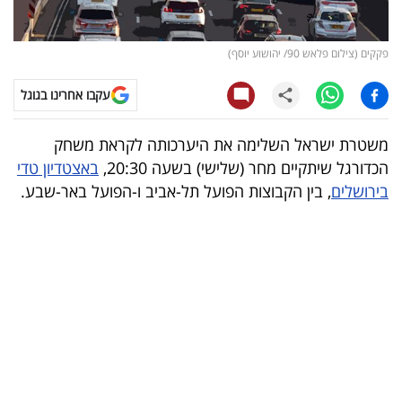
קריפטו
פקקים (צילום פלאש 90/ יהושוע יוסף)
ויראלי
עקבו אחרינו בגוגל
טלוויזיה
משטרת ישראל השלימה את היערכותה לקראת משחק
עסקי
הכדורגל שיתקיים מחר (שלישי) בשעה 20:30,
באצטדיון טדי
ספורט
בירושלים
, בין הקבוצות הפועל תל-אביב ו-הפועל באר-שבע.
קריירה
ולימודים
מינויים
רייטינג
רכב