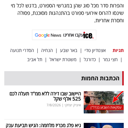
והפרות סדר מכל סוג שהן במגרשי הספורט, בדגש לכל מי
שינסו להרוס אירועי ספורט בהתנהגות מסוכנת, פסולה
וחסרת אחריות.
עקבו אחרינו
תגיות
אצטדיון טדי
|
באר שבע
|
הנחיה
|
הסדרי תנועה
|
חצי גמר
|
כדורגל
|
משטרת ישראל
|
תל אביב
הכתבות החמות
היישוב שבו דירה ללא ממ"ד תעלה לכם
525 אלף שקל
איציק יצחקי
|
7/8/2026
עסקאות השבוע בנדל"ן
גיא פלג מכריז מלחמה: הגיש תביעת ענק