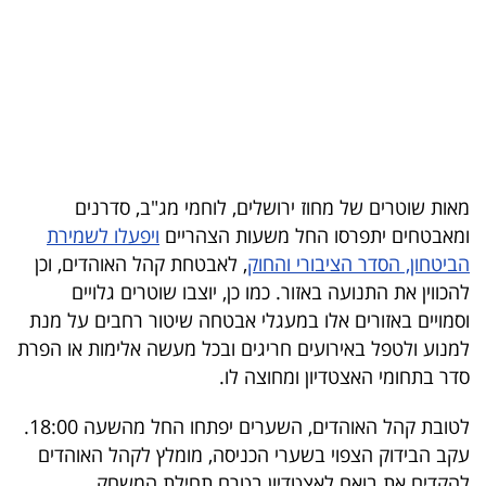
בריאות
תרבות
ופנאי
תיירות
מאות שוטרים של מחוז ירושלים, לוחמי מג"ב, סדרנים
TOP-
ומאבטחים יתפרסו החל משעות הצהריים
ויפעלו לשמירת
5
הביטחון, הסדר הציבורי והחוק
, לאבטחת קהל האוהדים, וכן
להכווין את התנועה באזור. כמו כן, יוצבו שוטרים גלויים
המילון
וסמויים באזורים אלו במעגלי אבטחה שיטור רחבים על מנת
הכלכלי
למנוע ולטפל באירועים חריגים ובכל מעשה אלימות או הפרת
סדר בתחומי האצטדיון ומחוצה לו.
פודקאסט
לטובת קהל האוהדים, השערים יפתחו החל מהשעה 18:00.
40
עקב הבידוק הצפוי בשערי הכניסה, מומלץ לקהל האוהדים
UNDER
להקדים את בואם לאצטדיון בטרם תחילת המשחק.