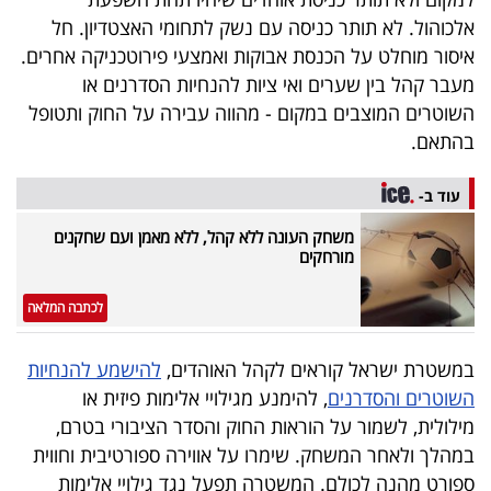
פרסמו
אלכוהול. לא תותר כניסה עם נשק לתחומי האצטדיון. חל
באייס
איסור מוחלט על הכנסת אבוקות ואמצעי פירוטכניקה אחרים.
מעבר קהל בין שערים ואי ציות להנחיות הסדרנים או
עקבו
השוטרים המוצבים במקום - מהווה עבירה על החוק ותטופל
אחרינו:
בהתאם.
עוד ב-
משחק העונה ללא קהל, ללא מאמן ועם שחקנים
מורחקים
לכתבה המלאה
במשטרת ישראל קוראים לקהל האוהדים,
להישמע להנחיות
השוטרים והסדרנים
, להימנע מגילויי אלימות פיזית או
מילולית, לשמור על הוראות החוק והסדר הציבורי בטרם,
במהלך ולאחר המשחק. שימרו על אווירה ספורטיבית וחווית
ספורט מהנה לכולם. המשטרה תפעל נגד גילויי אלימות