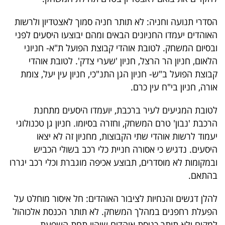
40
הסדרי תנועה וחניה: לא תותר חניה סמוך לאצטדיון ולרשות
האוהדים יעמדו החניונים הבאים ומהם יבוצעו היסעים לפני
ובסיום המשחק. לטובת אוהדי קבוצת הפועל ת"א- חניוני
שיתופי
הלאום, חניון הר הרצל, חניון 'שערי צדק'. לטובת אוהדי
פעולה
קבוצת הפועל ב"ש- חניון הגן התנ"כי, חניון עין יעל, צומת
אורה, חניון בי"ח עין כרם.
לטובת המגיעים לעיר ברכבת, יועמדו היסעים מתחנת
דרושים
הרכבת 'נבון' טרם המשחק, וחזרה בסיומו. חניון גן טכנולוגי
ניוזלטרים
יעמוד לרשות אוהדי שתי הקבוצות, מחניון זה לא יצאו
היסעים. נדגיש כי אסורה חניית כלי רכב בשולי הכביש
ובמקומות לא מוסדרים, תבוצע אכיפה מוגברת וכלי רכב יגררו
מייל
בהתאם.
אדום
להלן דגשים והנחיות לציבור האוהדים: חל איסור מוחלט על
הפעלת רחפנים במהלך המשחק. לא תותר הכנסת אלכוהול
למקום ולא תותר כניסת אוהדים שיהיו תחת השפעת