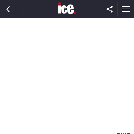
ראשי
הנבחרת
השוק
תקשורת
ומדיה
כסף
וצרכנות