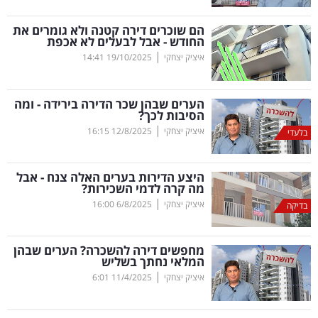
קריפטו
הם שוכרים דירה קטנה ולא גומרים את
החודש - אבל לבעלים לא אכפת
|
איציק יצחקי
19/10/2025
14:41
ויראלי
טלוויזיה
הערים שבהן שכר הדירה בירידה - ומה
הסיבות לכך?
עסקי
|
איציק יצחקי
12/8/2025
16:15
בלעדי
ספורט
היצע הדירות בערים האלה צנח - אבל
קריירה
מה קרה לדמי השכירות?
|
ולימודים
איציק יצחקי
6/8/2025
16:00
בדיקה
מינויים
מחפשים דירה להשכרה? הערים שבהן
המלאי נחתך בשליש
רייטינג
|
איציק יצחקי
11/4/2025
6:01
רכב