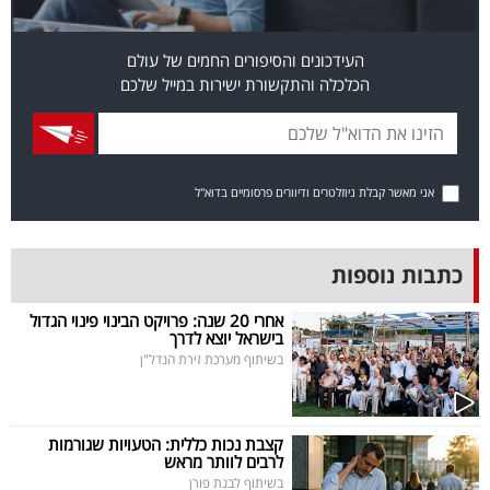
פרסמו
באייס
העידכונים והסיפורים החמים של עולם
הכלכלה והתקשורת ישירות במייל שלכם
עקבו
אחרינו:
אני מאשר קבלת ניוזלטרים ודיוורים פרסומיים בדוא"ל
כתבות נוספות
אחרי 20 שנה: פרויקט הבינוי פינוי הגדול
בישראל יוצא לדרך
בשיתוף מערכת זירת הנדל"ן
קצבת נכות כללית: הטעויות שגורמות
לרבים לוותר מראש
בשיתוף לבנת פורן