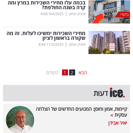
בכמה עלו מחירי השכירות במרץ ומה
קרה בשנה החולפת?
בריאות
|
איציק יצחקי
9/4/2025
8:00
בלעדי
תרבות
ופנאי
מחירי השכירות ימשיכו לעלות. זה מה
שקורה בראשון לציון
|
איציק יצחקי
11/2/2025
8:44
תיירות
TOP-
5
הבא
הקודם
1
2
המילון
דעות
הכלכלי
פודקאסט
קיימות, אמון וחוסן: המנועים החדשים של הצלחה
עסקית
40
יאיר אבידן
UNDER