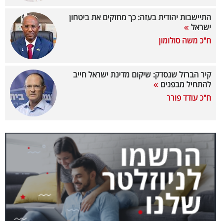
40
התיישבות יהודית בעזה: כך מחזקים את ביטחון
ישראל
ח"כ משה סולומון
שיתופי
פעולה
קיר הברזל שנסדק: שיקום מדינת ישראל חייב
להתחיל מבפנים
ח"כ עודד פורר
דרושים
ניוזלטרים
מייל
אדום