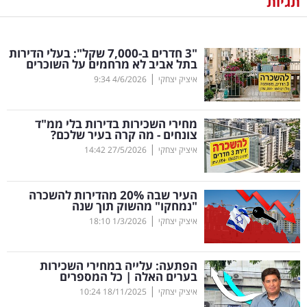
תגיות
נדל"ן
"3 חדרים ב-7,000 שקל": בעלי הדירות
דיגיטל
בתל אביב לא מרחמים על השוכרים
וטק
|
איציק יצחקי
4/6/2026
9:34
שיווק
מחירי השכירות בדירות בלי ממ"ד
ופרסום
צונחים - מה קרה בעיר שלכם?
|
איציק יצחקי
27/5/2026
14:42
משפט
העיר שבה 20
%
מהדירות להשכרה
מדדים
"נמחקו" מהשוק תוך שנה
ומחקרים
|
איציק יצחקי
1/3/2026
18:10
דעות
הפתעה: עלייה במחירי השכירות
בערים האלה | כל המספרים
רכילות
|
איציק יצחקי
18/11/2025
10:24
עסקית