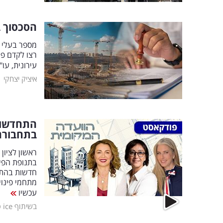
הסכסוך בין הש
מספר בעלי ד
רצו לקדם פ
עירונית, עו
|
איציק יצחקי
בתחבורה
ראשון לציון
בתנופת הפית
מתחמי פינוי
עכשיו
בשיתוף ice פרויקטים