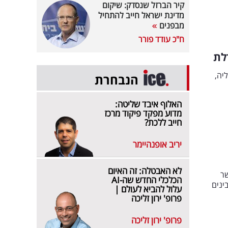
קיר הברזל שנסדק: שיקום
מדינת ישראל חייב להתחיל
מבפנים
ח"כ עודד פורר
לת
יה,
הנבחרת
האלוף איבד שליטה:
מדוע מפקד פיקוד מרכז
חייב ללכת?
יריב אופנהיימר
לא האבטלה: זה האיום
שר
הכלכלי החדש שה-AI
ינים
עלול להביא לעולם |
פרופ' ירון זליכה
פרופ' ירון זליכה