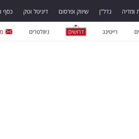
ומדיה
נדל"ן
שיווק ופרסום
דיגיטל וטק
כסף ו
ם
רייטינג
דרושים
ניוזלטרים
מי